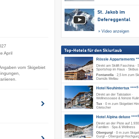
St. Jakob im
Defereggental
Video anzeigen
2027
Top-Hotels für den Skiurlaub
e April
Rössle Appartements **
Direkt am Skilift Faschina · 
e Angaben vom Skigebiet
Sportshop im Haus · Skibus
dingungen,
Fontanella
·
2,5 km zum Sk
ariieren.
Damüls Mellau
S
Hotel Neuhintertux ****
Direkt an der Talstation ·
Wellnessoase & feinste Kulin
Tux
·
0 m zum Skigebiet Hin
Gletscher
Hotel Alpina deluxe ****
Direkt an der Piste auf 1.930
Familien · Spa & Wellness
Obergurgl
·
0 m zum Skigeb
Gurgl – Obergurgl-Hochgurg