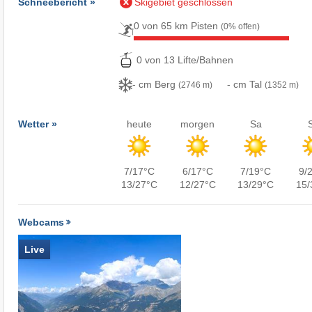
Schneebericht »
Skigebiet geschlossen
0 von 65 km Pisten
(0% offen)
0 von 13 Lifte/Bahnen
- cm Berg
- cm Tal
(2746 m)
(1352 m)
Wetter »
heute
morgen
Sa
7/17°C
6/17°C
7/19°C
9/
13/27°C
12/27°C
13/29°C
15/
Webcams
Live