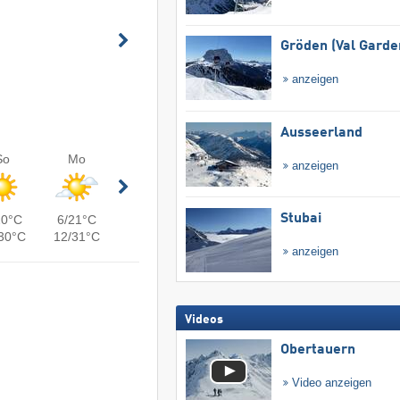
Gröden (Val Garde
anzeigen
Ausseerland
So
Mo
anzeigen
Stubai
20°C
6/21°C
30°C
12/31°C
anzeigen
Videos
Obertauern
Video anzeigen