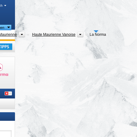
ch
nen
artements
Tourismusregionen
Tourismusregion
Maurienne
Haute Maurienne Vanoise
La Norma
pes
,
laub