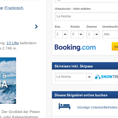
se
(
Frankreich
,
Urlaubsziel – bitte wählen
Erw.
Kinder
Zimmer
Unterkunft
ung.
13 Lifte
befördern
su
is 2.746 m.
Skireisen inkl. Skipass
Skireisen
inkl.
Skipass
suchen
Dieses Skigebiet online buchen
Günstige Unterkünfte/Hotel
 Der Großteil der Pisten
sel- oder Kabinenbahnen