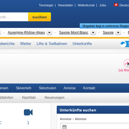
Testsieger
Newsletter
Weltrekorde
Jobs
Deuts
Skigebiet,
suchen
Region,
Skigebiet liegt in mehreren Regio
Begriffe
…
Länder
Neue Regionen
Tourismusregionen
Dép
Auvergne-Rhône-Alpes
Savoie Mont Blanc
Savoie
nt-Jean-de-Maurienne
,
Cottische Alpen
,
Nördliche Französische Alpen
,
Rhône-Al
berichte
Wetter
Lifte & Seilbahnen
Unterkünfte
teuropa
,
Europäische Union
Tipps
für
den
Skiur
Reisen
Skiverleih
Skischulen
Anreise
Kontakt
Abfahrten
Nachtski
Neuerungen
Unterkünfte suchen
Anreise – Abreise
C
1