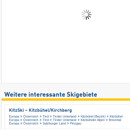
Weitere interessante Skigebiete
KitzSki – Kitzbühel/​Kirchberg
Europa
Österreich
Tirol
Tiroler Unterland
Kitzbühel (Bezirk)
Kitzbühel
Europa
Österreich
Tirol
Tiroler Unterland
Kitzbüheler Alpen
Brixental
Europa
Österreich
Salzburger Land
Pinzgau