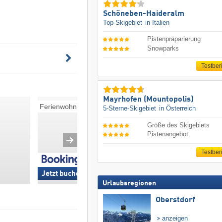
Schöneben-Haideralm
Top-Skigebiet
in Italien
Pistenpräparierung
Snowparks
Testber
Mayrhofen (Mountopolis)
Ferienwohnungen
Pensionen
5-Sterne-Skigebiet
in Österreich
Größe des Skigebiets
Pistenangebot
Testber
Jetzt buchen »
Jetzt buchen »
Urlaubsregionen
Oberstdorf
anzeigen