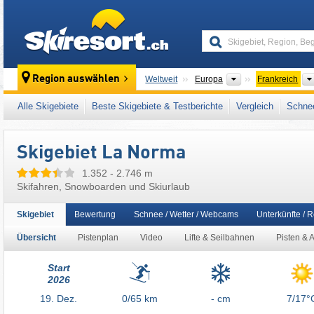
skiresort
Kontinente
Region auswählen
Weltweit
Europa
Frankreich
Dieses Skigebiet liegt auch in:
Vanoise
,
Sai
Alle Skigebiete
Beste Skigebiete & Testberichte
Vergleich
Schnee
Französische Alpen
,
Westalpen
,
Alpen
,
Wes
Skigebiet La Norma
1.352 - 2.746 m
Skifahren, Snowboarden und Skiurlaub
Skigebiet
Bewertung
Schnee / Wetter / Webcams
Unterkünfte / 
Übersicht
Pistenplan
Video
Lifte & Seilbahnen
Pisten & 
Start
2026
19.
Dez.
0/65
km
- cm
7/17°