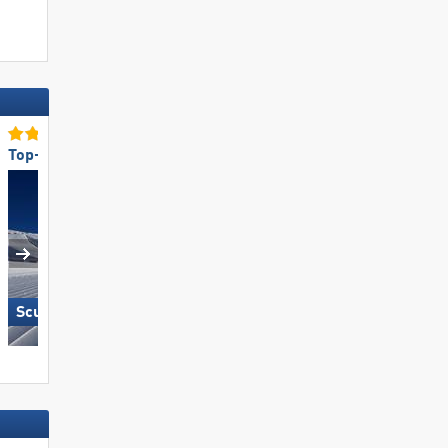
Top-Pistenpräparierung
Top-Lifte/Bahnen
Scuol – Motta Naluns
Hochzillertal