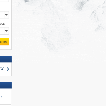
styp
chen
suchen
s