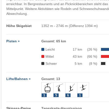
erreichbar. In Bergrestaurants und an Picknickbereichen steht das 
Mittelpunkt. Weitere Aktivitäten wie Rodeln und Schneeschuhwand
Abwechslung.
Höhe Skigebiet
1352 m - 2746 m (Differenz 1394 m)
Pisten »
Gesamt: 65 km
Leicht
17 km
(26 %)
Mittel
43 km
(66 %)
Schwer
5 km
(8 %)
Lifte/Bahnen »
Gesamt: 13
1
5
6
1
Skipass-Preise
Tageskarte-Hauptsaison