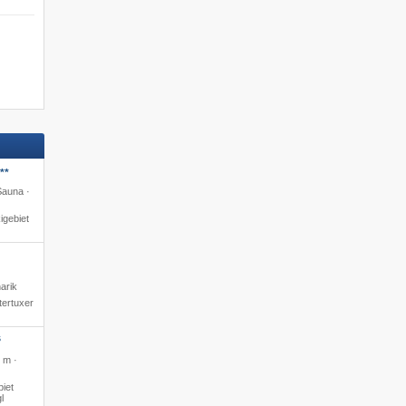
**
Sauna ·
igebiet
arik
tertuxer
S
 m ·
iet
l