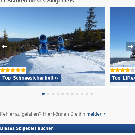
11 Stärken dieses Skigebiets
Top-Schneesicherheit »
Top-Lifte
Fehler aufgefallen? Hier können Sie ihn
melden
Dieses Skigebiet buchen