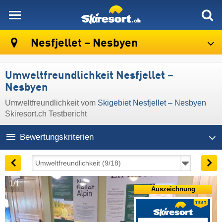
skiresort
Nesfjellet – Nesbyen
Umweltfreundlichkeit Nesfjellet –
Nesbyen
Umweltfreundlichkeit vom
Skigebiet Nesfjellet – Nesbyen
Skiresort.ch Testbericht
Bewertungskriterien
1/1
Auszeichnung