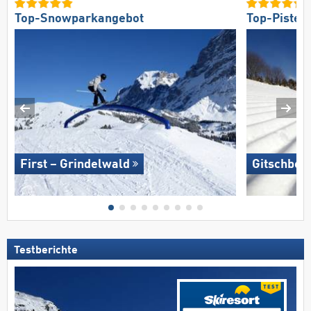
Top-Snowparkangebot
Top-Pisten
First – Grindelwald
Gitschberg
Testberichte