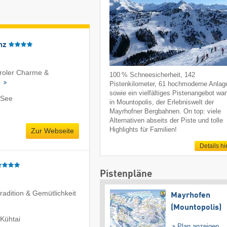
nz
Tiroler Charme &
100 % Schneesicherheit, 142
s
Pistenkilometer, 61 hochmoderne Anlag
sowie ein vielfältiges Pistenangebot war
 See
in Mountopolis, der Erlebniswelt der
Mayrhofner Bergbahnen. On top: viele
Alternativen abseits der Piste und tolle
Highlights für Familien!
Zur Webseite
Details hi
Pistenpläne
Tradition & Gemütlichkeit
Mayrhofen
(Mountopolis)
Kühtai
Plan anzeigen