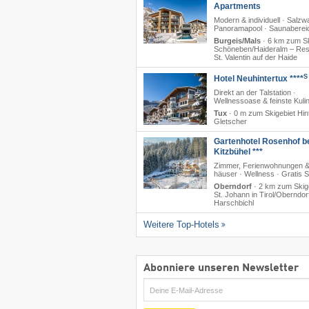
Apartments
Modern & individuell · Salzw
Panoramapool · Saunaberei
Burgeis/Mals
·
6 km zum Sk
Schöneben/​Haideralm – Res
St. Valentin auf der Haide
S
Hotel Neuhintertux ****
Direkt an der Talstation ·
Wellnessoase & feinste Kulin
Tux
·
0 m zum Skigebiet Hin
Gletscher
Gartenhotel Rosenhof b
Kitzbühel ***
Zimmer, Ferienwohnungen &
häuser · Wellness · Gratis 
Oberndorf
·
2 km zum Skig
St. Johann in Tirol/​Oberndor
Harschbichl
Weitere Top-Hotels
Abonniere unseren Newsletter
E-
Mail