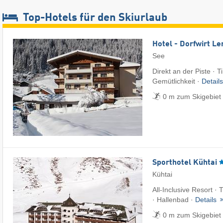
Top-Hotels für den Skiurlaub
Hotel - Dorfwirt Le
See
Direkt an der Piste · 
Gemütlichkeit ·
Detail
0 m zum Skigebiet
Sporthotel Kühtai
Kühtai
All-Inclusive Resort · 
· Hallenbad ·
Details
0 m zum Skigebiet 