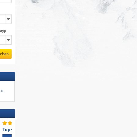
styp
chen
s
Top-Lifte/Bahnen
Top-Schneesicherheit