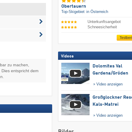
Obertauern
Top-Skigebiet
in Österreich
Unterkunftsangebot
Schneesicherheit
Testber
Videos
hbar zu machen,
Dolomites Val
 Dies entspricht dem
Gardena/​Gröden
n.
Video anzeigen
Großglockner Res
Kals-Matrei
Video anzeigen
Bilder