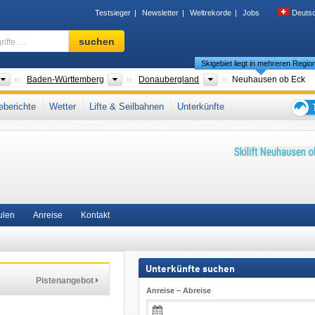
Testsieger
Newsletter
Weltrekorde
Jobs
Deuts
Skigebiet,
suchen
Region,
Skigebiet liegt in mehreren Regio
Begriffe
…
Länder
Bundesländer
Bitte wählen
Baden-Württemberg
Donaubergland
Neuhausen ob Eck
eiburg (Bezirk)
,
Süddeutschland
,
Westeuropa
,
Mitteleuropa
,
Europäische Union
berichte
Wetter
Lifte & Seilbahnen
Unterkünfte
Tipps
für
den
Skiur
ulen
Anreise
Kontakt
Unterkünfte suchen
Pistenangebot
Anreise – Abreise