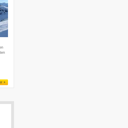
en
ten
er