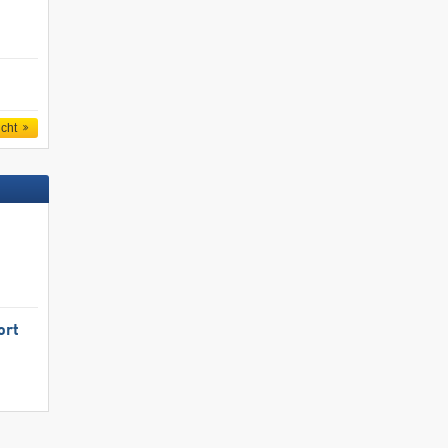
icht
ort