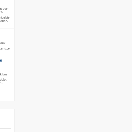
asser-
ch
igebiet
chen/​
arik
tertuxer
ei
 -
Skibus
ebiet
f –