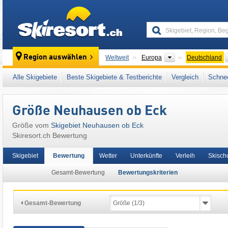
skiresort
Kontinente
Region auswählen
Weltweit
Europa
Deutschland
Dieses Skigebiet liegt auch in:
Tuttlingen
,
Fr
Alle Skigebiete
Beste Skigebiete & Testberichte
Vergleich
Schnee
Größe Neuhausen ob Eck
Größe vom
Skigebiet Neuhausen ob Eck
Skiresort.ch Bewertung
Skigebiet
Bewertung
Wetter
Unterkünfte
Verleih
Skisch
Gesamt-Bewertung
Bewertungskriterien
Gesamt-Bewertung