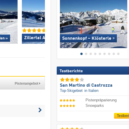
Zillertal Arena »
Sonnenkopf – Klösterle
den »
KitzSki – Kitzbühel
Testberichte
Pistenangebot
San Martino di Castrozza
Top-Skigebiet
in Italien
Pistenpräparierung
Snowparks
Testber