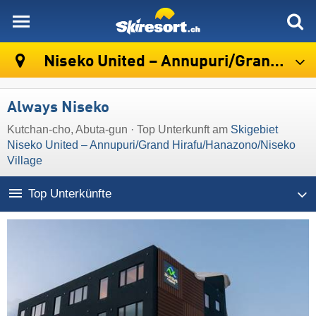
skiresort
Niseko United – Annupuri/​Grand Hirafu/​Hanazono/​Niseko Village
Always Niseko
Kutchan-cho, Abuta-gun · Top Unterkunft am
Skigebiet
Niseko United – Annupuri/​Grand Hirafu/​Hanazono/​Niseko
Village
Top Unterkünfte