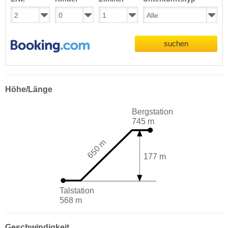
suchen
Höhe/Länge
Bergstation
745 m
650 m
177 m
Talstation
568 m
Geschwindigkeit