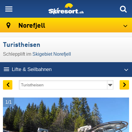
skiresort
Norefjell
Turistheisen
Schlepplift im
Skigebiet Norefjell
Lifte & Seilbahnen
1/1