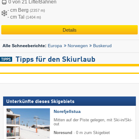
0 von 21 Lifte/Bahnen
- cm Berg
(2357 m)
- cm Tal
(1404 m)
Details
Europa
Norwegen
Buskerud
Alle Schneeberichte:
Tipps für den Skiurlaub
Unterkünfte dieses Skigebiets
Norefjellstua
Mitten auf der Piste gelegen, mit Ski-in/Ski-
out
Noresund
·
0 m zum Skigebiet