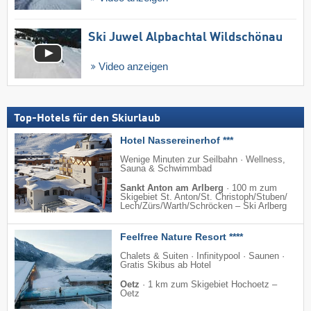
Ski Juwel Alpbachtal Wildschönau
Video anzeigen
Top-Hotels für den Skiurlaub
Hotel Nassereinerhof ***
Wenige Minuten zur Seilbahn · Wellness,
Sauna & Schwimmbad
Sankt Anton am Arlberg
·
100 m zum
Skigebiet St. Anton/​St. Christoph/​Stuben/​
Lech/​Zürs/​Warth/​Schröcken – Ski Arlberg
Feelfree Nature Resort ****
Chalets & Suiten · Infinitypool · Saunen ·
Gratis Skibus ab Hotel
Oetz
·
1 km zum Skigebiet Hochoetz –
Oetz