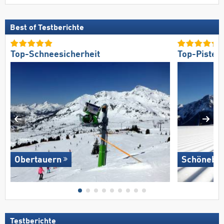
Best of Testberichte
Top-Schneesicherheit
Top-Pisten
Obertauern
Schönebe
Testberichte