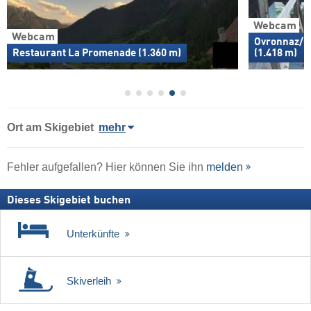
Webcam
Webcam
Ovronnaz/Ce
Restaurant La Promenade (1.360 m)
(1.418 m)
Ort
am Skigebiet
mehr
Fehler aufgefallen? Hier können Sie ihn
melden
Dieses Skigebiet buchen
Unterkünfte
Skiverleih