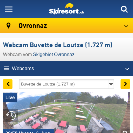
skiresort
Ovronnaz
Webcam Buvette de Loutze (1.727 m)
Webcam vom
Skigebiet Ovronnaz
Webcams
Live