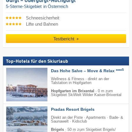
Gurgl – Obergurgl-Hochgurgl
5-Sterne-Skigebiet
in Österreich
Schneesicherheit
Lifte und Bahnen
Testbericht
Top-Hotels für den Skiurlaub
S
Das Hohe Salve – Move & Relax ****
Wellness & Fitness · direkt an der
Talstation in Hopfgarten
Hopfgarten im Brixental
·
0 m zum
Skigebiet SkiWelt Wilder Kaiser-Brixental
Pradas Resort Brigels
Direkt an der Piste · Apartments · Bade- &
Saunawelt · Kidsclub
Brigels
·
50 m zum Skigebiet Brigels/​