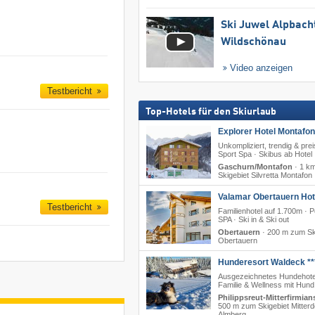
Ski Juwel Alpbach
Wildschönau
Video anzeigen
Testbericht
Top-Hotels für den Skiurlaub
Explorer Hotel Montafon
Unkompliziert, trendig & prei
Sport Spa · Skibus ab Hotel
Gaschurn/Montafon
·
1 k
Skigebiet Silvretta Montafon
Valamar Obertauern Hote
Testbericht
Familienhotel auf 1.700m · P
SPA · Ski in & Ski out
Obertauern
·
200 m zum Sk
Obertauern
Hunderesort Waldeck **
Ausgezeichnetes Hundehote
Familie & Wellness mit Hund
Philippsreut-Mitterfirmian
500 m zum Skigebiet Mitterd
Almberg