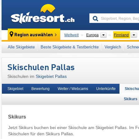
skiresort
Kontinente
Region auswählen
Weltweit
Europa
Finnland
Dieses Skigebiet liegt auch in:
Ostfinnland
,
Alle Skigebiete
Beste Skigebiete & Testberichte
Vergleich
Schnee
Skischulen Pallas
Skischulen im
Skigebiet Pallas
Skigebiet
Bewertung
Wetter / Webcams
Unterkünfte
Skischu
Skikurs
Skikurs
Jetzt Skikurs buchen bei einer Skischule am Skigebiet Pallas. Im 
Skischulen für den Skikurs Pallas.