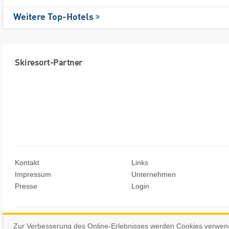
Weitere Top-Hotels
Skiresort-Partner
Kontakt
Links
Impressum
Unternehmen
Presse
Login
© Skiresort Service International GmbH. Alle Rechte vorbehalten.
Zur Verbesserung des Online-Erlebnisses werden Cookies verwen