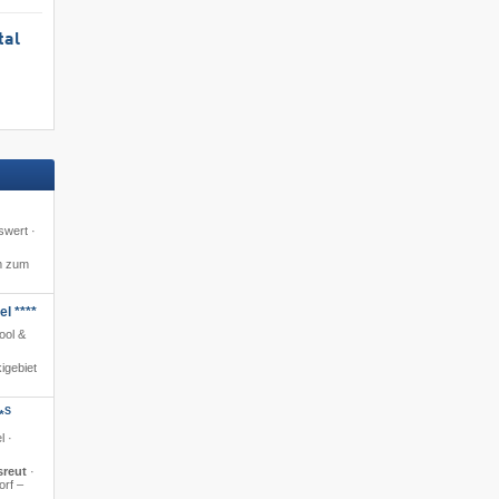
tal
swert ·
m zum
l ****
ool &
igebiet
S
*
l ·
sreut
·
orf –