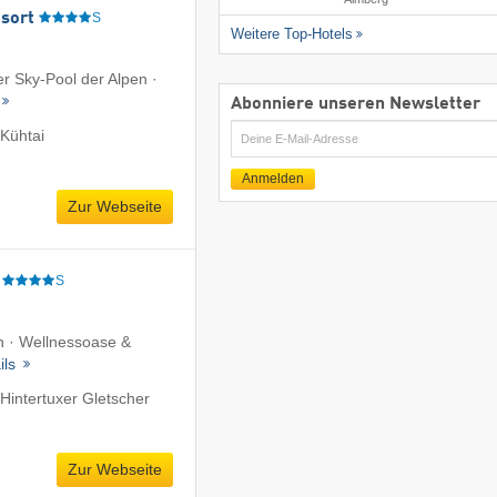
sort
S
Weitere Top-Hotels
er Sky-Pool der Alpen ·
Abonniere unseren Newsletter
Kühtai
E-
Mail
Anmelden
Zur Webseite
S
on · Wellnessoase &
ils
Hintertuxer Gletscher
Zur Webseite