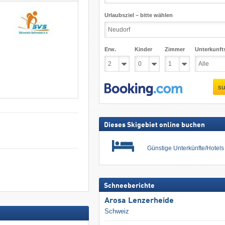
Urlaubsziel – bitte wählen
Erw.
Kinder
Zimmer
Unterkunft
su
Dieses Skigebiet online buchen
Günstige Unterkünfte/Hotel
Schneeberichte
Arosa Lenzerheide
Schweiz