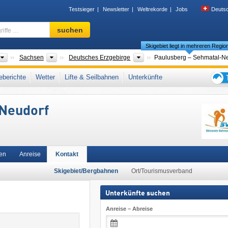
Testsieger
Newsletter
Weltrekorde
Jobs
Deuts
Skigebiet,
suchen
Region,
Skigebiet liegt in mehreren Regio
Begriffe
…
Länder
Bundesländer
Gebirgszüge
Sachsen
Deutsches Erzgebirge
Paulusberg – Sehmatal-N
rge
,
Erzgebirgskreis
,
Erzgebirge
,
Ostdeutschland
,
Deutsche Mittelgebirge
,
Weste
berichte
Wetter
Lifte & Seilbahnen
Unterkünfte
Tipps
für
-Neudorf
den
Skiur
en
Anreise
Kontakt
Skigebiet/Bergbahnen
Ort/Tourismusverband
Unterkünfte suchen
Anreise – Abreise