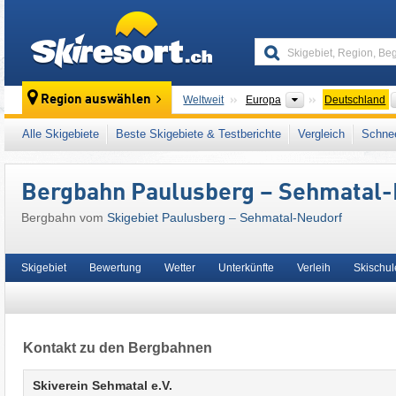
skiresort
Kontinente
Region auswählen
Weltweit
Europa
Deutschland
Dieses Skigebiet liegt auch in:
Mittelerzgebi
Alle Skigebiete
Beste Skigebiete & Testberichte
Vergleich
Schnee
Mitteleuropa
,
Europäische Union
Bergbahn Paulusberg – Sehmatal
Bergbahn vom
Skigebiet Paulusberg – Sehmatal-Neudorf
Skigebiet
Bewertung
Wetter
Unterkünfte
Verleih
Skischul
Kontakt zu den Bergbahnen
Skiverein Sehmatal e.V.