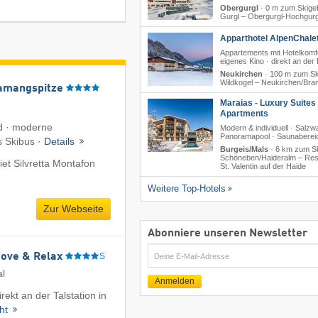
Obergurgl
·
0 m zum Skigeb
Gurgl – Obergurgl-Hochgurg
Apparthotel AlpenChalet
Appartements mit Hotelkomfo
eigenes Kino · direkt an der
Neukirchen
·
100 m zum Sk
Wildkogel – Neukirchen/​Br
amangspitze
Maraias - Luxury Suites
Apartments
d · moderne
Modern & individuell · Salzw
Panoramapool · Saunaberei
s Skibus ·
Details
Burgeis/Mals
·
6 km zum Sk
Schöneben/​Haideralm – Res
et Silvretta Montafon
St. Valentin auf der Haide
Weitere Top-Hotels
Zur Webseite
Abonniere unseren Newsletter
E-
Move & Relax
S
Mail
al
Anmelden
rekt an der Talstation in
cht