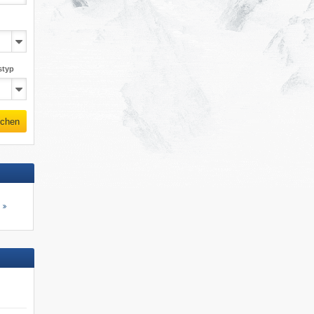
styp
chen
s