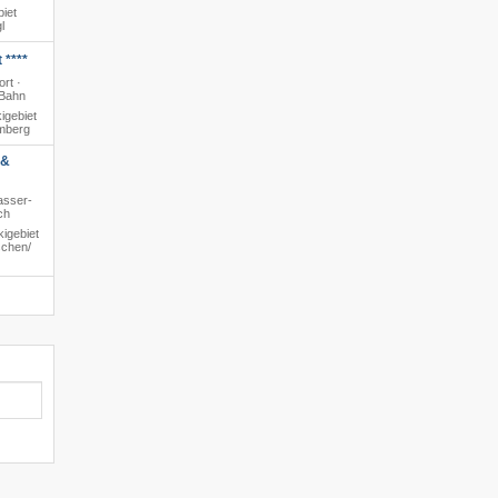
iet
l
 ****
rt ·
 Bahn
igebiet
amberg
 &
asser-
ch
igebiet
chen/​