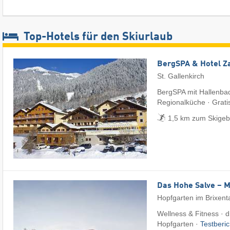
Top-Hotels für den Skiurlaub
BergSPA & Hotel Z
St. Gallenkirch
BergSPA mit Hallenba
Regionalküche · Grati
1,5 km zum Skigebi
Das Hohe Salve – 
Hopfgarten im Brixent
Wellness & Fitness · di
Hopfgarten ·
Testberi