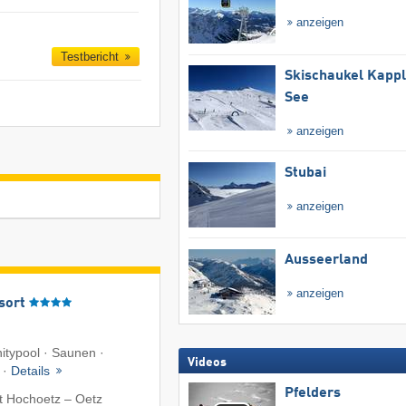
anzeigen
Testbericht
Skischaukel Kapp
See
anzeigen
Stubai
anzeigen
Ausseerland
anzeigen
sort
nitypool · Saunen ·
Videos
 ·
Details
Pfelders
t Hochoetz – Oetz