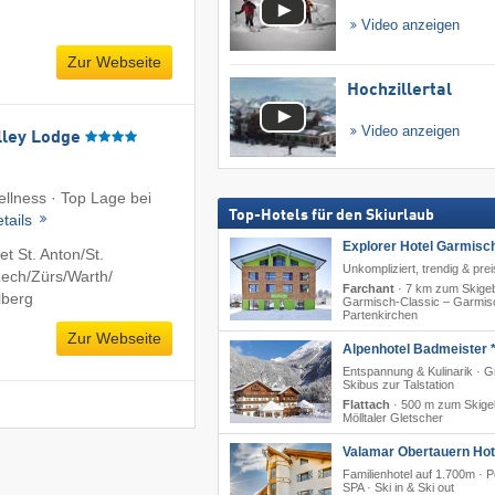
Video anzeigen
Zur Webseite
Hochzillertal
Video anzeigen
lley Lodge
ellness · Top Lage bei
Top-Hotels für den Skiurlaub
tails
Explorer Hotel Garmisc
 St. Anton/​St.
Unkompliziert, trendig & pre
ech/​Zürs/​Warth/​
Farchant
·
7 km zum Skigeb
lberg
Garmisch-Classic – Garmis
Partenkirchen
Zur Webseite
Alpenhotel Badmeister *
Entspannung & Kulinarik · G
Skibus zur Talstation
Flattach
·
500 m zum Skige
Mölltaler Gletscher
Valamar Obertauern Hote
Familienhotel auf 1.700m · P
SPA · Ski in & Ski out