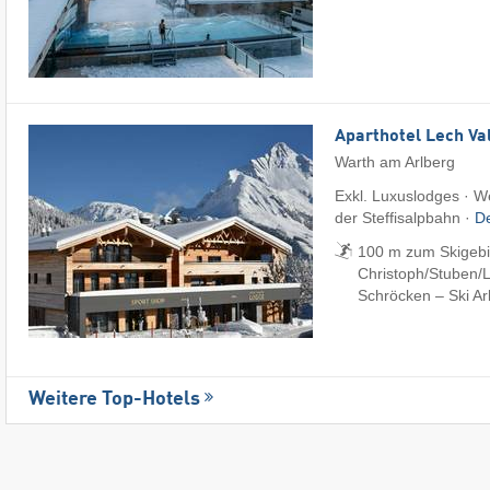
Aparthotel Lech Va
Warth am Arlberg
Exkl. Luxuslodges · W
der Steffisalpbahn ·
De
100 m zum Skigebiet
Christoph/​Stuben/​L
Schröcken – Ski Ar
Weitere Top-Hotels