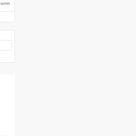
igebiet
le