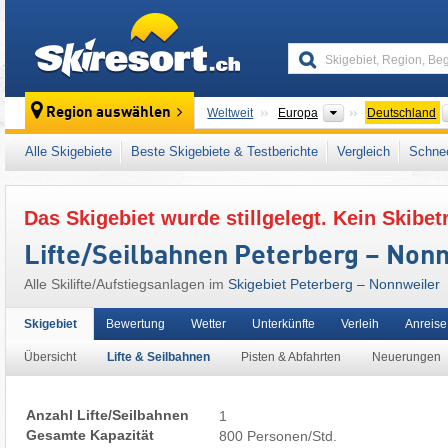
skiresort
Kontinente
Region auswählen
Weltweit
Europa
Deutschland
Dieses Skigebiet liegt auch in:
Hunsrück
,
Rh
Alle Skigebiete
Beste Skigebiete & Testberichte
Vergleich
Schnee
Mitteleuropa
,
Europäische Union
Das Skigebiet wurde stillgelegt. Kein Skibet
Lifte/Seilbahnen Peterberg – Non
Alle Skilifte/Aufstiegsanlagen im
Skigebiet Peterberg – Nonnweiler
Skigebiet
Bewertung
Wetter
Unterkünfte
Verleih
Anreise
Übersicht
Lifte & Seilbahnen
Pisten & Abfahrten
Neuerungen
Anzahl Lifte/Seilbahnen
1
Gesamte Kapazität
800 Personen/Std.