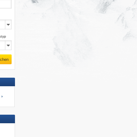
styp
chen
s