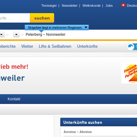
Testsieger
Newsletter
Weltrekorde
Jobs
Deuts
Skigebiet,
suchen
Region,
Skigebiet liegt in mehreren Regionen
Begriffe
…
Länder
Bundesländer
Peterberg – Nonnweiler
einisches Schiefergebirge
,
Westdeutschland
,
Deutsche Mittelgebirge
,
Westeurop
berichte
Wetter
Lifte & Seilbahnen
Unterkünfte
Tipps
für
rieb mehr!
den
Skiur
nweiler
Kontakt
Unterkünfte suchen
Anreise – Abreise