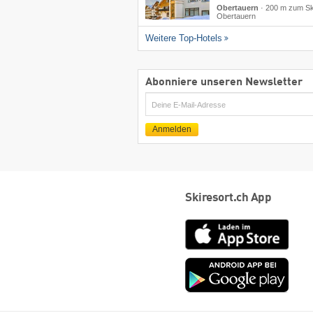
Obertauern
·
200 m zum Sk
Obertauern
Weitere Top-Hotels
Abonniere unseren Newsletter
E-
Mail
Anmelden
Skiresort.ch App
App
Store
Goog
play