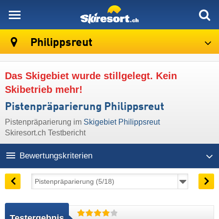
skiresort
Philippsreut
Das Skigebiet wurde stillgelegt. Kein
Skibetrieb mehr!
Pistenpräparierung Philippsreut
Pistenpräparierung im
Skigebiet Philippsreut
Skiresort.ch Testbericht
Bewertungskriterien
Testergebnis