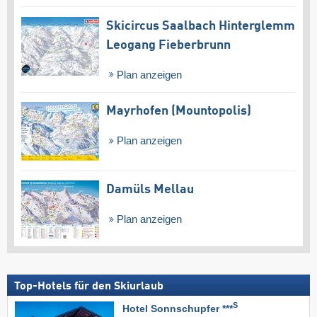
Skicircus Saalbach Hinterglemm
Leogang Fieberbrunn
Plan anzeigen
Mayrhofen (Mountopolis)
Plan anzeigen
Damüls Mellau
Plan anzeigen
Top-Hotels für den Skiurlaub
S
Hotel Sonnschupfer ***