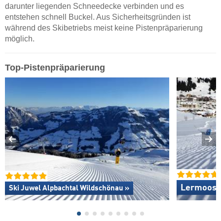
darunter liegenden Schneedecke verbinden und es
entstehen schnell Buckel. Aus Sicherheitsgründen ist
während des Skibetriebs meist keine Pistenpräparierung
möglich.
Top-Pistenpräparierung
Lermoos –
Ski Juwel Alpbachtal Wildschönau »