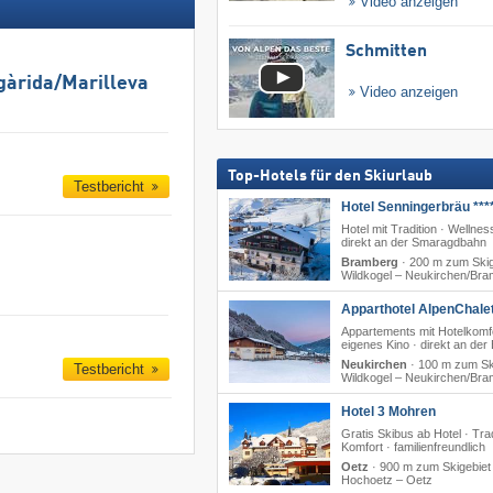
Video anzeigen
Schmitten
gàrida/​Marilleva
Video anzeigen
Top-Hotels für den Skiurlaub
Testbericht
Hotel Senningerbräu ***
Hotel mit Tradition · Wellnes
direkt an der Smaragdbahn
Bramberg
·
200 m zum Skig
Wildkogel – Neukirchen/​Br
Apparthotel AlpenChalet
Appartements mit Hotelkomfo
eigenes Kino · direkt an der
Neukirchen
·
100 m zum Sk
Testbericht
Wildkogel – Neukirchen/​Br
Hotel 3 Mohren
Gratis Skibus ab Hotel · Trad
Komfort · familienfreundlich
Oetz
·
900 m zum Skigebiet
Hochoetz – Oetz