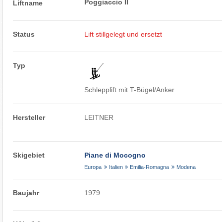
Poggiaccio II
Liftname
Status
Lift stillgelegt und ersetzt
Typ
Schlepplift mit T-Bügel/Anker
Hersteller
LEITNER
Skigebiet
Piane di Mocogno
Europa
Italien
Emilia-Romagna
Modena
Baujahr
1979