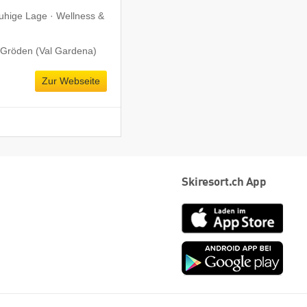
Ruhige Lage · Wellness &
 Gröden (Val Gardena)
Zur Webseite
Skiresort.ch App
App
Store
Goog
play