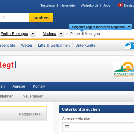
Testsieger
Newsletter
Weltrekorde
Jobs
Deuts
Skigebiet,
suchen
Region,
Skigebiet liegt in mehreren Regionen
Begriffe
…
der
Regionen
Provinzen
Emilia-Romagna
Modena
Piane di Mocogno
milianischer Apennin
,
Apennin
,
Nordostitalien
,
Norditalien
,
Südeuropa
,
berichte
Wetter
Lifte & Seilbahnen
Unterkünfte
Tipps
für
elegt
)
den
Skiur
len
Anreise
Kontakt
Abfahrten
Neuerungen
Unterkünfte suchen
Poggiaccio I
Anreise – Abreise