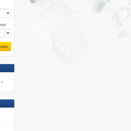
styp
chen
s