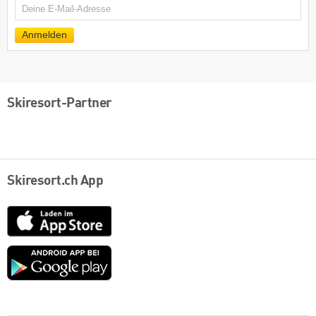
E-
Mail
Anmelden
Skiresort-Partner
Skiresort.ch App
App
Store
Google
play