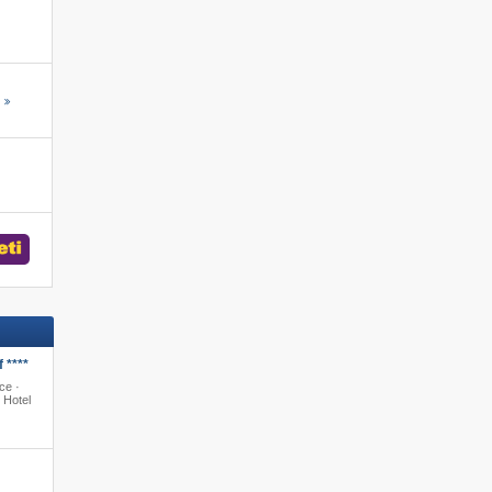
s
 ****
ce ·
 Hotel