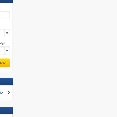
styp
chen
suchen