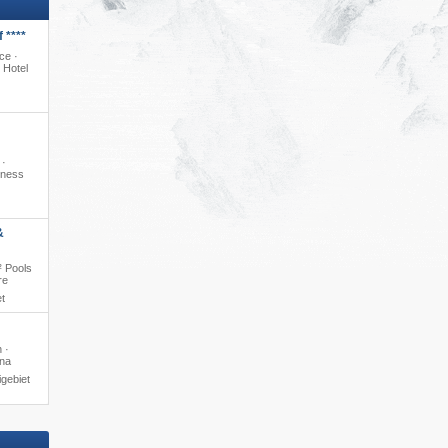
 ****
ce ·
 Hotel
 ·
lness
&
² Pools
re
t
 ·
una
gebiet