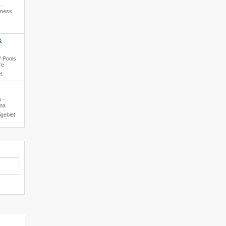
 ·
lness
&
² Pools
re
t
 ·
una
gebiet