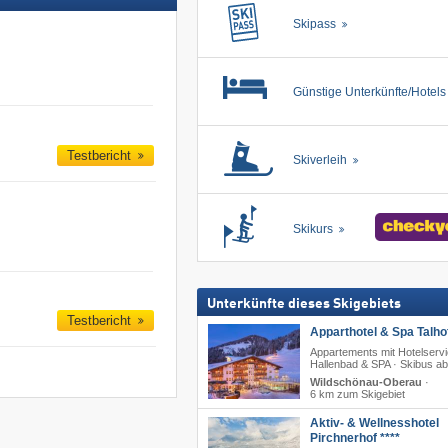
Skipass
Günstige Unterkünfte/Hotel
Testbericht
Skiverleih
Skikurs
Unterkünfte dieses Skigebiets
Testbericht
Apparthotel & Spa Talhof
Appartements mit Hotelservi
Hallenbad & SPA · Skibus ab
Wildschönau-Oberau
·
6 km zum Skigebiet
Aktiv- & Wellnesshotel
Pirchnerhof ****