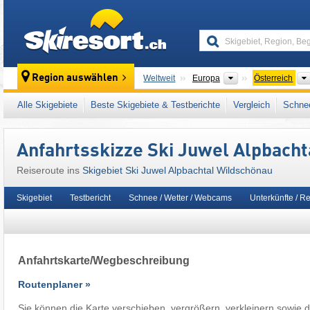
skiresort
Kontinente
Region auswählen
Weltweit
Europa
Österreich
Kontinente
Weltweit
Europa
Österreich
Alle Skigebiete
Beste Skigebiete & Testberichte
Vergleich
Schnee
Dieses Skigebiet liegt auch in:
Alpbachtal
,
K
Zentrale Ostalpen
,
Westösterreich
,
Österrei
Anfahrtsskizze Ski Juwel Alpbach
Reiseroute ins
Skigebiet Ski Juwel Alpbachtal Wildschönau
Skigebiet
Testbericht
Schnee / Wetter / Webcams
Unterkünfte / R
Anfahrtskarte/Wegbeschreibung
Skispaß für d
Routenplaner »
Sie können die Karte verschieben, vergrößern, verkleinern sowie d