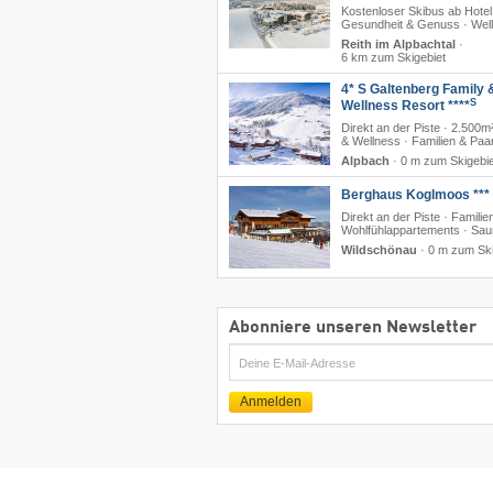
Kostenloser Skibus ab Hotel
Gesundheit & Genuss · Wel
Reith im Alpbachtal
·
6 km zum Skigebiet
4* S Galtenberg Family 
S
Wellness Resort ****
Direkt an der Piste · 2.500m
& Wellness · Familien & Paa
Alpbach
·
0 m zum Skigebie
Berghaus Koglmoos ***
Direkt an der Piste · Familien
Wohlfühlappartements · Sa
Wildschönau
·
0 m zum Ski
Abonniere unseren Newsletter
E-
Mail
Anmelden