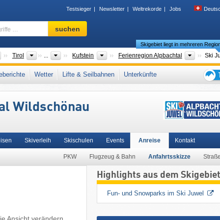
Testsieger
Newsletter
Weltrekorde
Jobs
Deuts
Skigebiet,
suchen
Region,
Skigebiet liegt in mehreren Regio
Begriffe
…
Länder
Bundesländer
Bezirke
Tourism
Tirol
...
Kufstein
Ferienregion Alpbachtal
Länder
Bundesländer
Bezirke
Tourismusregione
Tirol
...
Kufstein
Wildschönau
berichte
Wetter
Lifte & Seilbahnen
Unterkünfte
itzbüheler Alpen (Gebirge)
,
SuperSkiCard
,
Snow Card Tirol
,
Tiroler Alpen
,
Tipps
chische Alpen
,
Ostalpen
,
Alpen
,
Westeuropa
,
Mitteleuropa
,
Europäische Union
für
tal Wildschönau
den
Skiur
eisen
Skiverleih
Skischulen
Events
Anreise
Kontakt
PKW
Flugzeug & Bahn
Anfahrtsskizze
Straß
Highlights aus dem Skigebie
ie Kleinsten
Fun- und Snowparks im Ski Juwel
ie Ansicht verändern.