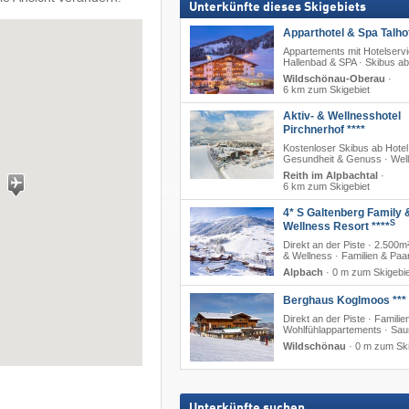
Unterkünfte dieses Skigebiets
Apparthotel & Spa Talhof
Appartements mit Hotelservi
Hallenbad & SPA · Skibus ab
Wildschönau-Oberau
·
6 km zum Skigebiet
Aktiv- & Wellnesshotel
Pirchnerhof ****
Kostenloser Skibus ab Hotel
Gesundheit & Genuss · Wel
Reith im Alpbachtal
·
6 km zum Skigebiet
4* S Galtenberg Family 
S
Wellness Resort ****
Direkt an der Piste · 2.500m
& Wellness · Familien & Paa
Alpbach
·
0 m zum Skigebie
Berghaus Koglmoos ***
Direkt an der Piste · Familien
Wohlfühlappartements · Sa
Wildschönau
·
0 m zum Ski
Unterkünfte suchen