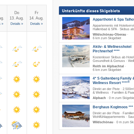
Unterkünfte dieses Skigebiets
Do
Fr
ug.
13. Aug.
14. Aug.
Apparthotel & Spa Talhof
s »
Details »
Details »
Appartements mit Hotelservi
Hallenbad & SPA · Skibus ab
Wildschönau-Oberau
·
6 km zum Skigebiet
Aktiv- & Wellnesshotel
Pirchnerhof ****
Kostenloser Skibus ab Hotel
Gesundheit & Genuss · Wel
Reith im Alpbachtal
·
6 km zum Skigebiet
4* S Galtenberg Family 
S
Wellness Resort ****
Direkt an der Piste · 2.500m
& Wellness · Familien & Paa
Alpbach
·
0 m zum Skigebie
Berghaus Koglmoos ***
Direkt an der Piste · Familien
Wohlfühlappartements · Sa
Wildschönau
·
0 m zum Ski