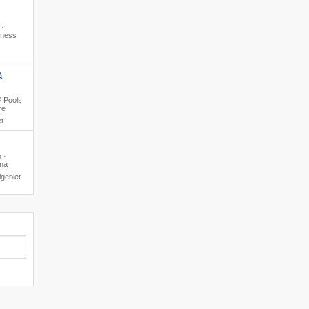
 ·
lness
&
² Pools
re
t
 ·
una
gebiet