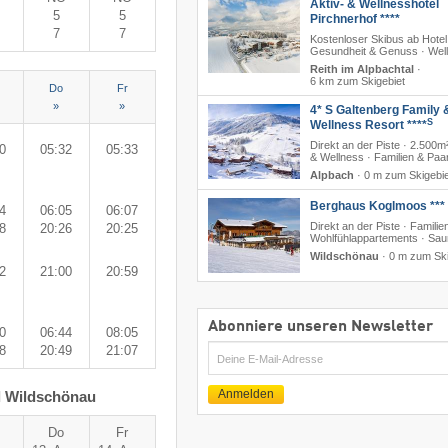
Aktiv- & Wellnesshotel
5
5
Pirchnerhof ****
7
7
Kostenloser Skibus ab Hotel
Gesundheit & Genuss · Wel
Reith im Alpbachtal
·
6 km zum Skigebiet
Do
Fr
»
»
4* S Galtenberg Family 
S
Wellness Resort ****
Direkt an der Piste · 2.500m
0
05:32
05:33
& Wellness · Familien & Paa
Alpbach
·
0 m zum Skigebie
Berghaus Koglmoos ***
4
06:05
06:07
Direkt an der Piste · Familien
8
20:26
20:25
Wohlfühlappartements · Sa
Wildschönau
·
0 m zum Ski
2
21:00
20:59
Abonniere unseren Newsletter
0
06:44
08:05
8
20:49
21:07
E-
Mail
Anmelden
l Wildschönau
Do
Fr