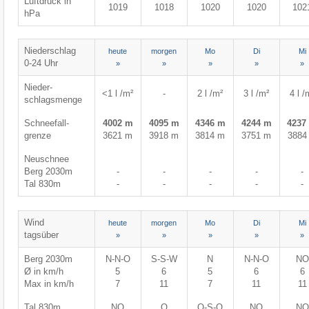
Luftdruck in
1019
1018
1020
1020
102
hPa
Niederschlag
heute
morgen
Mo
Di
Mi
0-24 Uhr
»
»
»
»
»
Nieder-
<1 l /m²
-
2 l /m²
3 l /m²
4 l /
schlagsmenge
Schneefall-
4002 m
4095 m
4346 m
4244 m
4237
grenze
3621 m
3918 m
3814 m
3751 m
3884
Neuschnee
Berg 2030m
-
-
-
-
-
Tal 830m
-
-
-
-
-
Wind
heute
morgen
Mo
Di
Mi
tagsüber
»
»
»
»
»
Berg 2030m
N-N-O
S-S-W
N
N-N-O
NO
Ø in km/h
5
6
5
6
6
Max in km/h
7
11
7
11
11
Tal 830m
NO
O
O-S-O
NO
NO