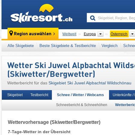
skiresort
Kontinente
Region auswählen
Weltweit
Europa
Österreich
Kontinente
Weltweit
Europa
Österreich
Alle Skigebiete
Beste Skigebiete & Testberichte
Vergleich
Schnee
Dieses Skigebiet liegt auch in:
Alpbachtal
,
K
Zentrale Ostalpen
,
Westösterreich
,
Österrei
Wetter Ski Juwel Alpbachtal Wild
(Skiwetter/Bergwetter)
Wetterbericht für das
Skigebiet Ski Juwel Alpbachtal Wildschönau
Skigebiet
Testbericht
Schnee / Wetter / Webcams
Unterkünfte /
Schneebericht & Schneehöhen
Wetterberic
Wettervorhersage
(Skiwetter/Bergwetter)
7-Tage-Wetter in der Übersicht