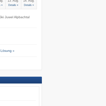
ug.
13. Aug.
14. Aug.
s »
Details »
Details »
Ski Juwel Alpbachtal
 Lösung »