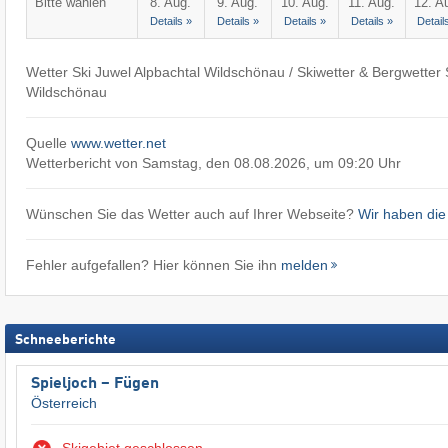
Bitte wählen
8. Aug.
9. Aug.
10. Aug.
11. Aug.
12. A
Details »
Details »
Details »
Details »
Detail
Wetter Ski Juwel Alpbachtal Wildschönau / Skiwetter & Bergwetter 
Wildschönau
Quelle
www.wetter.net
Wetterbericht von Samstag, den 08.08.2026, um 09:20 Uhr
Wünschen Sie das Wetter auch auf Ihrer Webseite?
Wir haben die
Fehler aufgefallen? Hier können Sie ihn
melden
Schneeberichte
Spieljoch – Fügen
Österreich