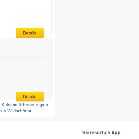
Details
Details
Kufstein
Ferienregion
n
Wildschönau
Skiresort.ch App