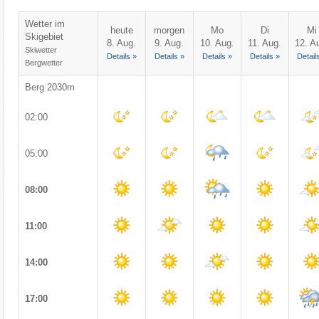
Wetter im
heute
morgen
Mo
Di
Mi
Skigebiet
8. Aug.
9. Aug.
10. Aug.
11. Aug.
12. A
Skiwetter
Details »
Details »
Details »
Details »
Detail
Bergwetter
Berg 2030m
02:00
05:00
08:00
11:00
14:00
17:00