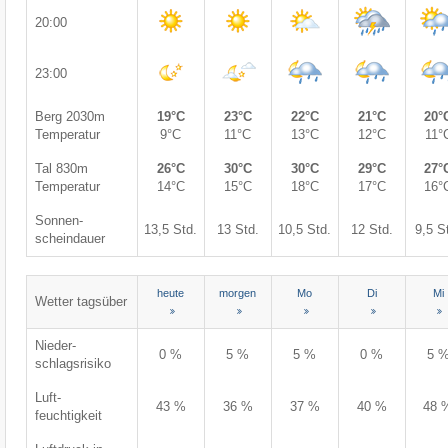
20:00
23:00
Berg 2030m
19°C
23°C
22°C
21°C
20°
Temperatur
9°C
11°C
13°C
12°C
11°
Tal 830m
26°C
30°C
30°C
29°C
27°
Temperatur
14°C
15°C
18°C
17°C
16°
Sonnen-
13,5 Std.
13 Std.
10,5 Std.
12 Std.
9,5 S
scheindauer
heute
morgen
Mo
Di
Mi
Wetter tagsüber
Nieder-
0 %
5 %
5 %
0 %
5 
schlagsrisiko
Luft-
43 %
36 %
37 %
40 %
48 
feuchtigkeit