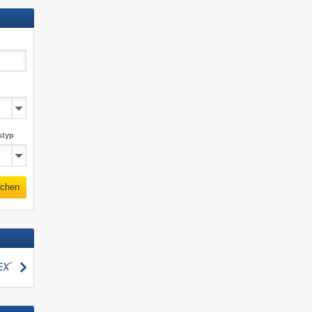
styp
chen
suchen