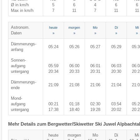
Ø in km/h
5
6
4
6
6
Max in km/h
7
11
7
11
11
Astronom.
heute
morgen
Mo
Di
Mi
Daten
»
»
»
»
»
Dämmerungs-
05:24
05:26
05:27
05:29
05:3
anfang
Sonnen-
aufgang
05:59
06:00
06:01
06:03
06:0
untergang
20:34
20:33
20:31
20:30
20:2
Dämmerungs-
21:09
21:08
21:06
21:04
21:0
ende
Mond-
aufgang
00:21
01:18
02:30
03:54
05:2
untergang
17:38
18:40
19:28
20:02
20:2
Mehr Details zum Bergwetter/Skiwetter Ski Juwel Alpbachta
heute
morgen
Mo
Di
Mi