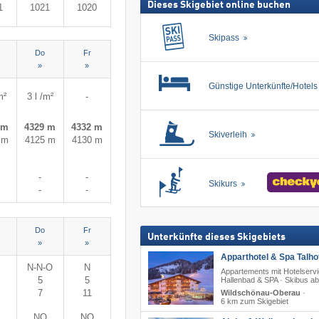
Dieses Skigebiet online buchen
1
1021
1020
Skipass
Do
Fr
»
»
Günstige Unterkünfte/Hotel
m²
3 l /m²
-
 m
4329 m
4332 m
Skiverleih
 m
4125 m
4130 m
-
-
Skikurs
-
-
Do
Fr
Unterkünfte dieses Skigebiets
»
»
Apparthotel & Spa Talhof
N-N-O
N
Appartements mit Hotelservi
5
5
Hallenbad & SPA · Skibus ab
7
11
Wildschönau-Oberau
·
6 km zum Skigebiet
NO
NO