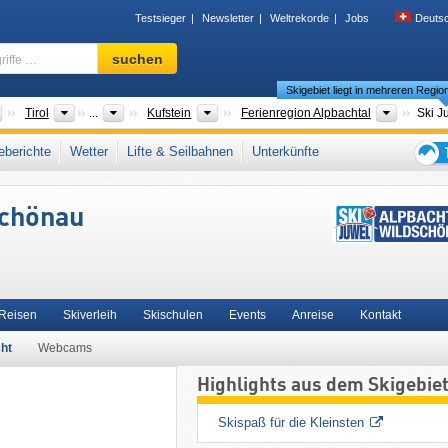
Testsieger
Newsletter
Weltrekorde
Jobs
Deuts
Skigebiet,
suchen
Region,
Skigebiet liegt in mehreren Regio
Begriffe
…
Länder
Bundesländer
Bezirke
Tourism
Tirol
...
Kufstein
Ferienregion Alpbachtal
Länder
Bundesländer
Bezirke
Tourismusregione
Tirol
...
Kufstein
Wildschönau
berichte
Wetter
Lifte & Seilbahnen
Unterkünfte
itzbüheler Alpen (Gebirge)
,
SuperSkiCard
,
Snow Card Tirol
,
Tiroler Alpen
,
Tipps
chische Alpen
,
Ostalpen
,
Alpen
,
Westeuropa
,
Mitteleuropa
,
Europäische Union
für
schönau
den
Skiur
 Reisen
Skiverleih
Skischulen
Events
Anreise
Kontakt
ht
Webcams
Highlights aus dem Skigebie
Skispaß für die Kleinsten