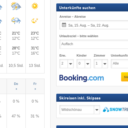
Unterkünfte suchen
Anreise – Abreise
Sa, 15. Aug. – Sa, 22. Aug.
C
21°C
23°C
Urlaubsziel – bitte wählen
C
12°C
12°C
C
28°C
31°C
C
17°C
16°C
Erw.
Kinder
Zimmer
Unterkunft
td.
10,5 Std.
13 Std.
su
Do
Fr
Skireisen inkl. Skipass
%
0 %
0 %
Skireisen
inkl.
%
47 %
31 %
Skipass
suchen