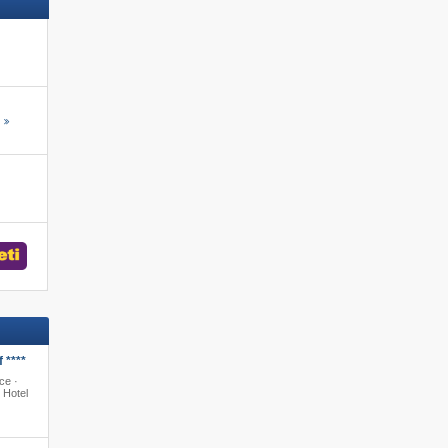
s
 ****
ce ·
 Hotel