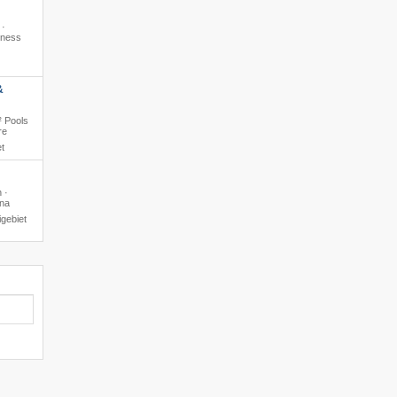
 ·
lness
&
² Pools
re
t
 ·
una
gebiet