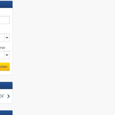
styp
chen
suchen