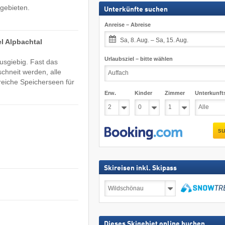
igebieten.
Unterkünfte suchen
Anreise – Abreise
Sa, 8. Aug. – Sa, 15. Aug.
l Alpbachtal
Urlaubsziel – bitte wählen
usgiebig. Fast das
chneit werden, alle
reiche Speicherseen für
Erw.
Kinder
Zimmer
Unterkunft
su
Skireisen inkl. Skipass
Skireisen
inkl.
Skipass
suchen
Dieses Skigebiet online buchen