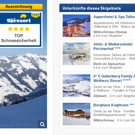
Auszeichnung
Unterkünfte dieses Skigebiets
Apparthotel & Spa Talhof
Appartements mit Hotelservi
Hallenbad & SPA · Skibus ab
Wildschönau-Oberau
·
6 km zum Skigebiet
Aktiv- & Wellnesshotel
Pirchnerhof ****
Kostenloser Skibus ab Hotel
Gesundheit & Genuss · Wel
Reith im Alpbachtal
·
6 km zum Skigebiet
4* S Galtenberg Family 
S
Wellness Resort ****
Direkt an der Piste · 2.500m
& Wellness · Familien & Paa
Alpbach
·
0 m zum Skigebie
Berghaus Koglmoos ***
Direkt an der Piste · Familien
Wohlfühlappartements · Sa
Wildschönau
·
0 m zum Ski