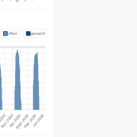
offen
gesamt