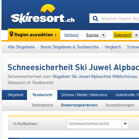
skiresort
Kontinente
Region auswählen
Weltweit
Europa
Österreich
Kontinente
Weltweit
Europa
Österreich
Alle Skigebiete
Beste Skigebiete & Testberichte
Vergleich
Schnee
Dieses Skigebiet liegt auch in:
Alpbachtal
,
K
Zentrale Ostalpen
,
Westösterreich
,
Österrei
Schneesicherheit Ski Juwel Alpba
Schneesicherheit vom
Skigebiet Ski Juwel Alpbachtal Wildschönau
Skiresort.ch Testbericht
Skigebiet
Testbericht
Schnee / Wetter / Webcams
Unterkünfte /
Testergebnis
Bewertungskriterien
Auszeichnungen
Lifte/Bahnen