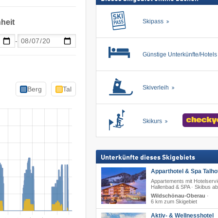
heit
Skipass
-
Günstige Unterkünfte/Hotel
Skiverleih
Berg
Tal
Skikurs
Unterkünfte dieses Skigebiets
Apparthotel & Spa Talhof
Appartements mit Hotelservi
Hallenbad & SPA · Skibus ab
Wildschönau-Oberau
·
6 km zum Skigebiet
Aktiv- & Wellnesshotel