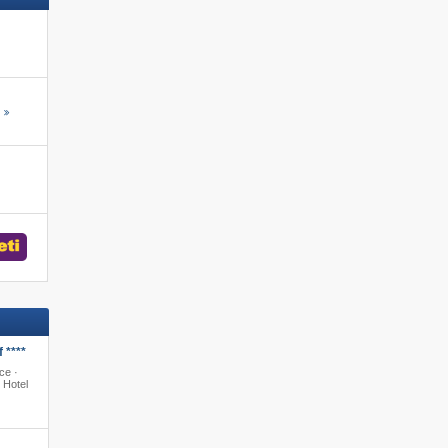
s
 ****
ce ·
 Hotel