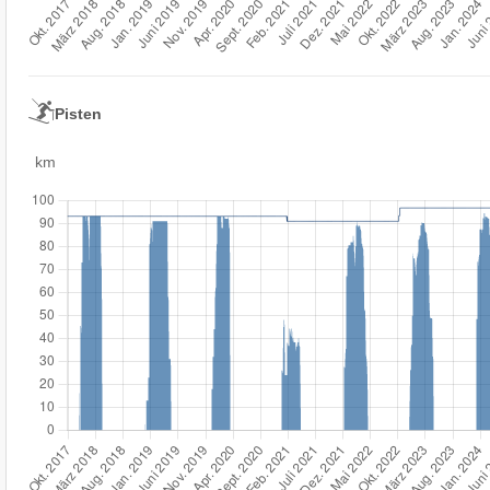
Pisten
km