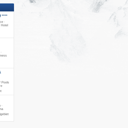
 ****
ce ·
 Hotel
 ·
lness
&
² Pools
re
t
 ·
una
gebiet