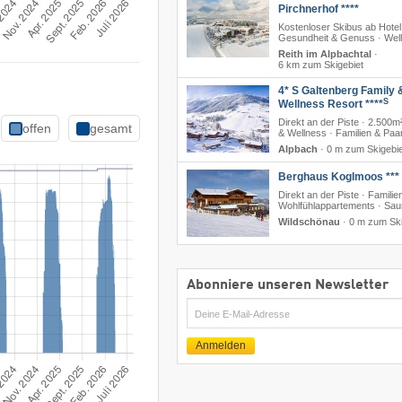
Pirchnerhof ****
Kostenloser Skibus ab Hotel
Gesundheit & Genuss · Wel
Reith im Alpbachtal
·
6 km zum Skigebiet
4* S Galtenberg Family 
S
Wellness Resort ****
Direkt an der Piste · 2.500m
offen
gesamt
& Wellness · Familien & Paa
Alpbach
·
0 m zum Skigebie
Berghaus Koglmoos ***
Direkt an der Piste · Familien
Wohlfühlappartements · Sa
Wildschönau
·
0 m zum Ski
Abonniere unseren Newsletter
E-
Mail
Anmelden