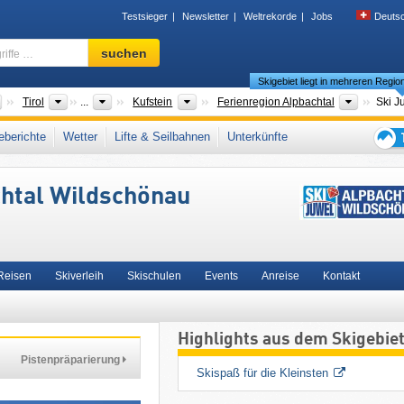
Testsieger
Newsletter
Weltrekorde
Jobs
Deuts
Skigebiet,
suchen
Region,
Skigebiet liegt in mehreren Regio
Begriffe
…
Länder
Bundesländer
Bezirke
Tourism
Tirol
...
Kufstein
Ferienregion Alpbachtal
Länder
Bundesländer
Bezirke
Tourismusregione
Tirol
...
Kufstein
Wildschönau
berichte
Wetter
Lifte & Seilbahnen
Unterkünfte
itzbüheler Alpen (Gebirge)
,
SuperSkiCard
,
Snow Card Tirol
,
Tiroler Alpen
,
Tipps
chische Alpen
,
Ostalpen
,
Alpen
,
Westeuropa
,
Mitteleuropa
,
Europäische Union
für
chtal Wildschönau
den
Skiur
 Reisen
Skiverleih
Skischulen
Events
Anreise
Kontakt
Highlights aus dem Skigebie
Pistenpräparierung
Skispaß für die Kleinsten