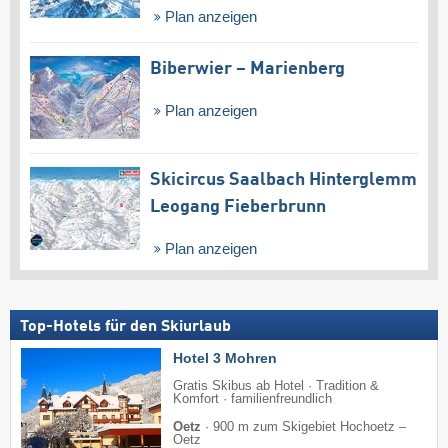
Plan anzeigen
Biberwier – Marienberg
Plan anzeigen
Skicircus Saalbach Hinterglemm
Leogang Fieberbrunn
Plan anzeigen
Top-Hotels für den Skiurlaub
Hotel 3 Mohren
Gratis Skibus ab Hotel · Tradition &
Komfort · familienfreundlich
Oetz
·
900 m zum Skigebiet Hochoetz –
Oetz