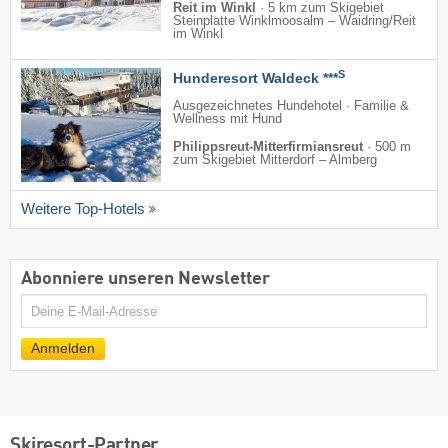
Reit im Winkl
·
5 km zum Skigebiet
Steinplatte Winklmoosalm – Waidring/​Reit
im Winkl
S
Hunderesort Waldeck ***
Ausgezeichnetes Hundehotel · Familie &
Wellness mit Hund
Philippsreut-Mitterfirmiansreut
·
500 m
zum Skigebiet Mitterdorf – Almberg
Weitere Top-Hotels
Abonniere unseren Newsletter
E-
Mail
Anmelden
Skiresort-Partner