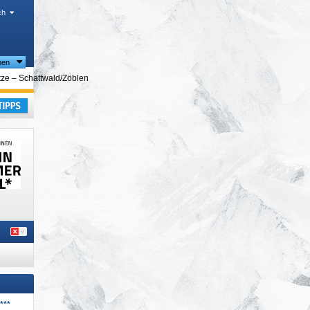
ch
nen
ze – Schattwald/​Zöblen
laub
***