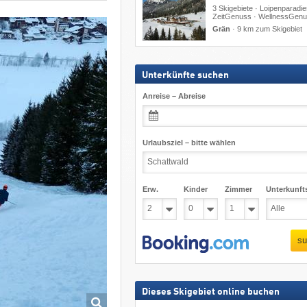
3 Skigebiete · Loipenparadie
ZeitGenuss · WellnessGen
Grän
·
9 km zum Skigebiet
Unterkünfte suchen
Anreise – Abreise
Urlaubsziel – bitte wählen
Erw.
Kinder
Zimmer
Unterkunft
su
Dieses Skigebiet online buchen