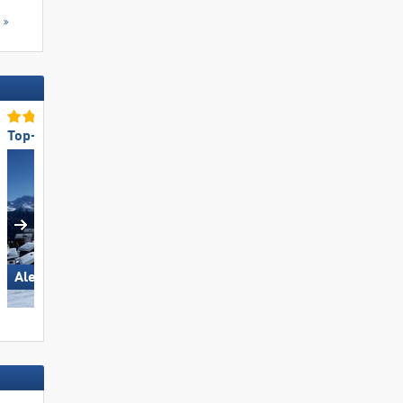
s
Top-Umweltfreundlichkeit
Top für Anfänger
Aletsch Arena
Sonnenkopf – Klösterle