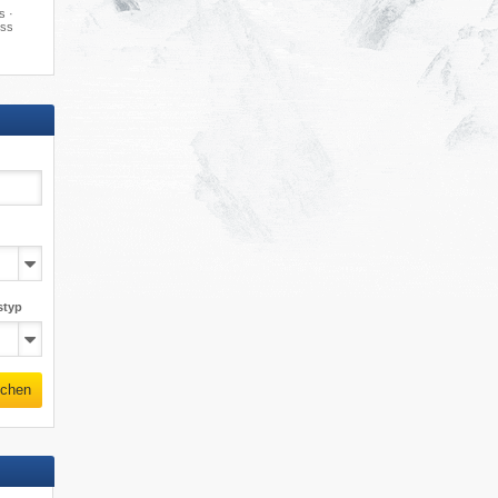
s ·
uss
styp
chen