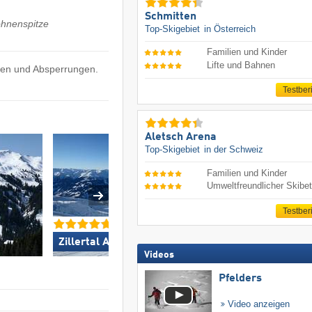
Schmitten
ohnenspitze
Top-Skigebiet
in Österreich
Familien und Kinder
Lifte und Bahnen
gen und Absperrungen.
Testber
Aletsch Arena
Top-Skigebiet
in der Schweiz
Familien und Kinder
Umweltfreundlicher Skibet
Testber
Skicircus Saalbach 
Zillertal Arena »
Leogang Fieberbrun
Videos
Pfelders
Video anzeigen