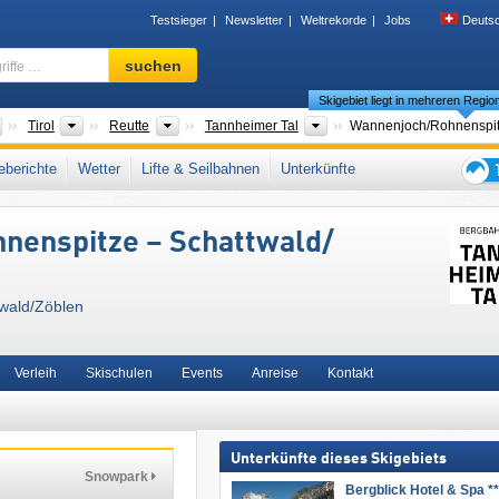
Testsieger
Newsletter
Weltrekorde
Jobs
Deuts
Skigebiet,
suchen
Region,
Skigebiet liegt in mehreren Regio
Begriffe
…
Länder
Bundesländer
Bezirke/Städte
Tourismusregionen
Tirol
Reutte
Tannheimer Tal
Wannenjoch/​Rohnenspit
lgäuer Alpen
,
Snow Card Tirol
,
Tiroler Alpen
,
Nördliche Ostalpen
,
Westösterreich
,
berichte
Wetter
Lifte & Seilbahnen
Unterkünfte
steuropa
,
Mitteleuropa
,
Europäische Union
Tipps
für
nenspitze – Schattwald/​
den
Skiur
wald/​Zöblen
Verleih
Skischulen
Events
Anreise
Kontakt
Unterkünfte dieses Skigebiets
Snowpark
Bergblick Hotel & Spa **