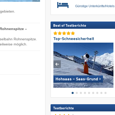
Günstige Unterkünfte/Hotel
igebieten.
Best of Testberichte
​Rohnenspitze –
Top-Schneesicherheit
sselbahn Rohnenspitze.
teilweise möglich.
Hohsaas – Saas-Grund
Testberichte