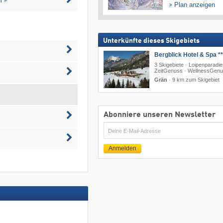
Plan anzeigen
Unterkünfte dieses Skigebiets
Bergblick Hotel & Spa **
3 Skigebiete · Loipenparadie
ZeitGenuss · WellnessGen
Grän
·
9 km zum Skigebiet
Abonniere unseren Newsletter
E-
Mail
Anmelden