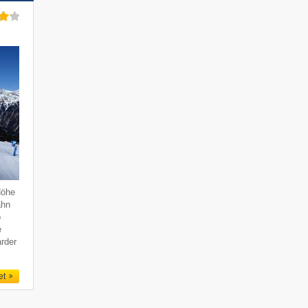
Höhe
ahn
o
e
rder
et