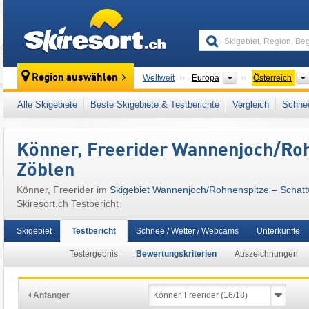
skiresort
Kontinente
Region auswählen
Weltweit
Europa
Österreich
Dieses Skigebiet liegt auch in:
Außerfern
,
Al
Alle Skigebiete
Beste Skigebiete & Testberichte
Vergleich
Schnee
Österreichische Alpen
,
Ostalpen
,
Alpen
,
We
Könner, Freerider Wannenjoch/​Roh
Zöblen
Könner, Freerider im
Skigebiet Wannenjoch/​Rohnenspitze – Schatt
Skiresort.ch Testbericht
Skigebiet
Testbericht
Schnee / Wetter / Webcams
Unterkünfte
Testergebnis
Bewertungskriterien
Auszeichnungen
Anfänger