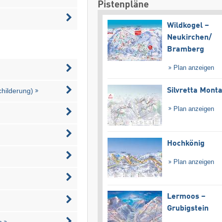
Pistenpläne
Wildkogel –
Neukirchen/​
Bramberg
Plan anzeigen
Silvretta Mont
childerung)
Plan anzeigen
Hochkönig
Plan anzeigen
Lermoos –
Grubigstein
n