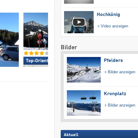
Hochkönig
Video anzeigen
Bilder
Pfelders
Top-Orientierung »
Top-Umweltfreundli
Bilder anzeigen
Kronplatz
Bilder anzeigen
Aktuell