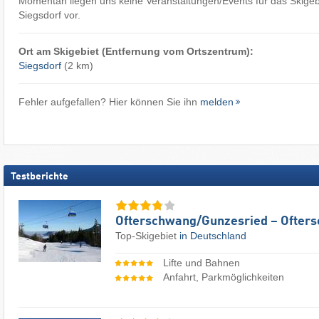
Momentan liegen uns keine Veranstaltungen/Events für das Skigebi
Siegsdorf vor.
Ort am Skigebiet (Entfernung vom Ortszentrum):
Siegsdorf
(2 km)
Fehler aufgefallen? Hier können Sie ihn
melden
Testberichte
Ofterschwang/​Gunzesried – Ofter
Top-Skigebiet
in Deutschland
Lifte und Bahnen
Anfahrt, Parkmöglichkeiten