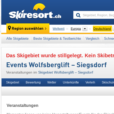
skiresort
Kontinente
Region auswählen
Weltweit
Europa
Deutschland
Dieses Skigebiet liegt auch in:
Traunstein
,
C
Alle Skigebiete
Beste Skigebiete & Testberichte
Vergleich
Schnee
Ostalpen
,
Alpen
,
Westeuropa
,
Mitteleuropa
,
Das Skigebiet wurde stillgelegt. Kein Skibet
Events Wolfsberglift – Siegsdorf
Veranstaltungen im
Skigebiet Wolfsberglift – Siegsdorf
Skigebiet
Bewertung
Wetter
Unterkünfte
Verleih
Skischul
Veranstaltungen