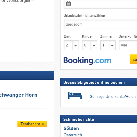
et Wolfsberglift –
Urlaubsziel – bitte wählen
Erw.
Kinder
Zimmer
Unterkunft
su
Dieses Skigebiet online buchen
schwanger Horn
Günstige Unterkünfte/Hotel
Schneeberichte
Testbericht
Sölden
Österreich