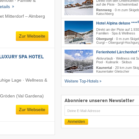
ehotel · Familie &
Direkt von den Unterkünften
auf die Piste · Schwimmbad
etails
Rennweg
·
0 m zum Skigeb
Katschberg
t Mitterdorf – Almberg
Hotel Alpina deluxe ****
Direkt an der Piste auf 1.930
Familien · Spa & Wellness
Zur Webseite
Obergurgl
·
0 m zum Skigeb
Gurgl – Obergurgl-Hochgurg
Ferienhotel Lärchenhof *
LUXURY SPA HOTEL
Aktivurlaub · Wellness mit 
Pool · Kulinarik · Skibus
Kaunertal
·
20 km zum Skig
Kaunertaler Gletscher
Ruhige Lage · Wellness &
Weitere Top-Hotels
 Gröden (Val Gardena)
Abonniere unseren Newsletter
Zur Webseite
E-
Mail
Anmelden