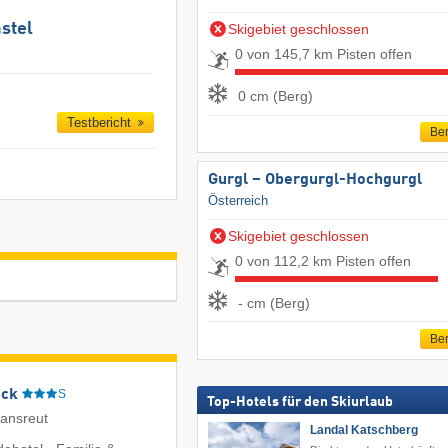
stel
Skigebiet geschlossen
0 von 145,7 km Pisten offen
0 cm (Berg)
Testbericht
Ber
Gurgl – Obergurgl-Hochgurgl
Österreich
Skigebiet geschlossen
0 von 112,2 km Pisten offen
- cm (Berg)
Ber
eck
S
Top-Hotels für den Skiurlaub
iansreut
Landal Katschberg