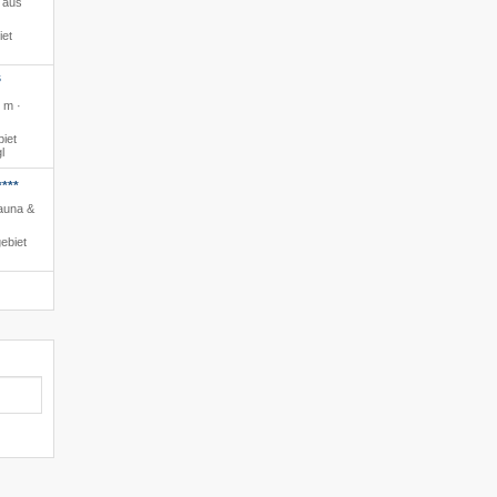
 aus
iet
S
 m ·
iet
l
***
Sauna &
ebiet