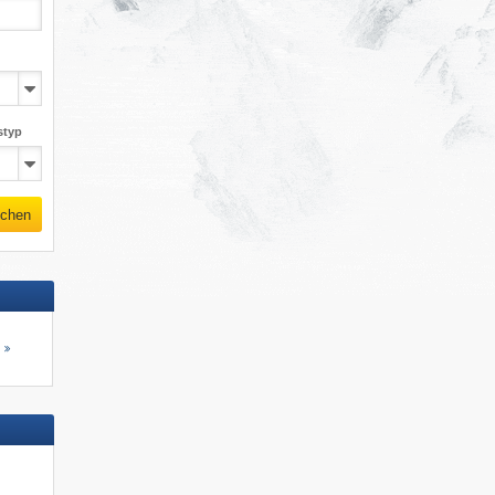
styp
chen
s