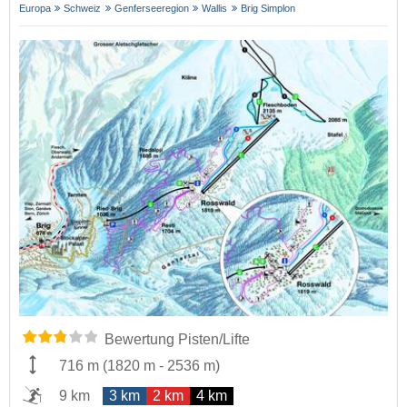
Europa
Schweiz
Genferseeregion
Wallis
Brig Simplon
Bewertung Pisten/Lifte
716 m
(
1820 m
-
2536 m
)
9 km
3 km
2 km
4 km