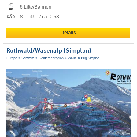
6 Lifte/Bahnen
SFr. 49,- / ca. € 53,-
Details
Rothwald/​Wasenalp (Simplon)
Europa
Schweiz
Genferseeregion
Wallis
Brig Simplon