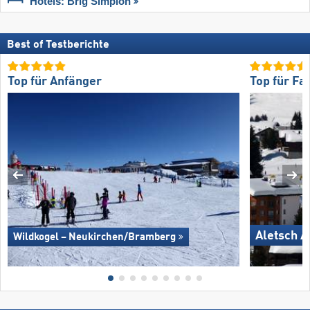
Hotels: Brig Simplon
Best of Testberichte
Top für Anfänger
Top für Fa
Aletsch A
Wildkogel – Neukirchen/​Bramberg