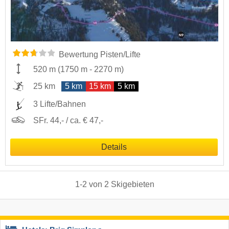
Bewertung Pisten/Lifte
520 m
(
1750 m
-
2270 m
)
25 km
5 km
15 km
5 km
3 Lifte/Bahnen
SFr. 44,- / ca. € 47,-
Details
1
-
2
von
2
Skigebieten