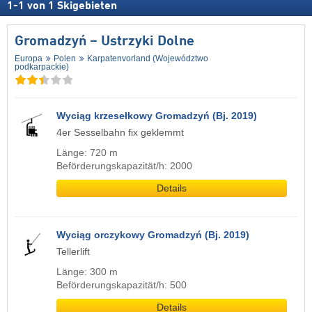
1
-
1
von
1
Skigebieten
Gromadzyń – Ustrzyki Dolne
Europa
Polen
Karpatenvorland (Województwo
podkarpackie)
Wyciąg krzesełkowy Gromadzyń (Bj. 2019)
4er Sesselbahn fix geklemmt
Länge: 720 m
Beförderungskapazität/h: 2000
Details
Wyciąg orczykowy Gromadzyń (Bj. 2019)
Tellerlift
Länge: 300 m
Beförderungskapazität/h: 500
Details