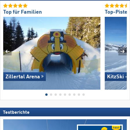
Top für Familien
Top-Piste
Zillertal Arena
KitzSki –
Testberichte