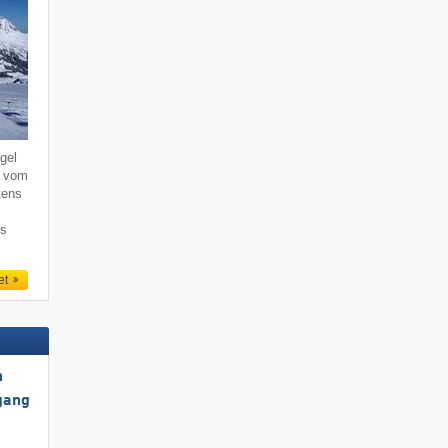
gel
, vom
tens
ns
et
h
gang