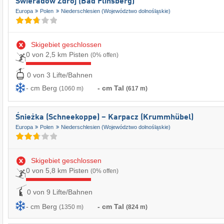
Świeradów Zdrój (Bad Flinsberg)
Europa
Polen
Niederschlesien (Województwo dolnośląskie)
Skigebiet geschlossen
0 von 2,5 km Pisten
(0% offen)
0 von 3 Lifte/Bahnen
- cm Berg
- cm Tal
(1060 m)
(617 m)
Śnieżka (Schneekoppe) – Karpacz (Krummhübel)
Europa
Polen
Niederschlesien (Województwo dolnośląskie)
Skigebiet geschlossen
0 von 5,8 km Pisten
(0% offen)
0 von 9 Lifte/Bahnen
- cm Berg
- cm Tal
(1350 m)
(824 m)