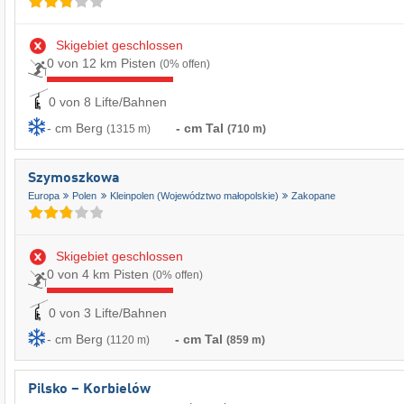
Skigebiet geschlossen
0 von 12 km Pisten
(0% offen)
0 von 8 Lifte/Bahnen
- cm Berg
- cm Tal
(1315 m)
(710 m)
Szymoszkowa
Europa
Polen
Kleinpolen (Województwo małopolskie)
Zakopane
Skigebiet geschlossen
0 von 4 km Pisten
(0% offen)
0 von 3 Lifte/Bahnen
- cm Berg
- cm Tal
(1120 m)
(859 m)
Pilsko – Korbielów