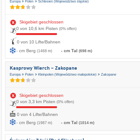
Europa
Polen
Schlesien (Województwo śląskie)
Skigebiet geschlossen
0 von 10,6 km Pisten
(0% offen)
0 von 10 Lifte/Bahnen
- cm Berg
- cm Tal
(1468 m)
(698 m)
Kasprowy Wierch – Zakopane
Europa
Polen
Kleinpolen (Województwo małopolskie)
Zakopane
Skigebiet geschlossen
0 von 3,3 km Pisten
(0% offen)
0 von 4 Lifte/Bahnen
- cm Berg
- cm Tal
(1987 m)
(1014 m)