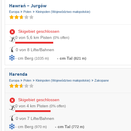
Hawrań – Jurgów
Europa
Polen
Kleinpolen (Województwo małopolskie)
Skigebiet geschlossen
0 von 5,6 km Pisten
(0% offen)
0 von 8 Lifte/Bahnen
- cm Berg
- cm Tal
(1035 m)
(821 m)
Harenda
Europa
Polen
Kleinpolen (Województwo małopolskie)
Zakopane
Skigebiet geschlossen
0 von 4 km Pisten
(0% offen)
0 von 7 Lifte/Bahnen
- cm Berg
- cm Tal
(970 m)
(772 m)