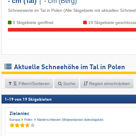
|
- cm (Tal)
- cm (Berg)
Schneewerte im Tal in Polen (Alle Skigebiete mit aktuellen Schnee
0 Skigebiete geöffnet
19 Skigebiete geschloss
Aktuelle Schneehöhe im Tal in Polen
Filtern/Sortieren
Suche
Region einschränken
1
-
19
von
19
Skigebieten
Zieleniec
Europa
Polen
Niederschlesien (Województwo dolnośląskie)