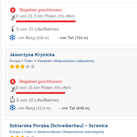
Skigebiet geschlossen
0 von 21,3 km Pisten
(0% offen)
0 von 21 Lifte/Bahnen
- cm Berg
- cm Tal
(938 m)
(704 m)
Jaworzyna Krynicka
Europa
Polen
Kleinpolen (Województwo małopolskie)
Skigebiet geschlossen
0 von 15 km Pisten
(0% offen)
0 von 10 Lifte/Bahnen
- cm Berg
- cm Tal
(1114 m)
(648 m)
Szklarska Poręba (Schreiberhau) – Szrenica
Europa
Polen
Niederschlesien (Województwo dolnośląskie)