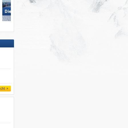
Die Tauplitz
Biberwier – Marienberg
icht