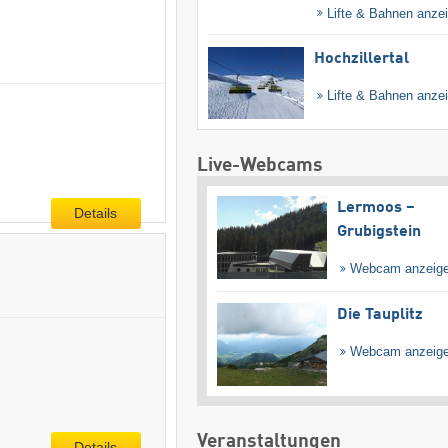
Lifte & Bahnen anze
Hochzillertal
Lifte & Bahnen anze
Live-Webcams
Lermoos –
Details
Grubigstein
Webcam anzeig
Die Tauplitz
Webcam anzeig
Veranstaltungen
Details