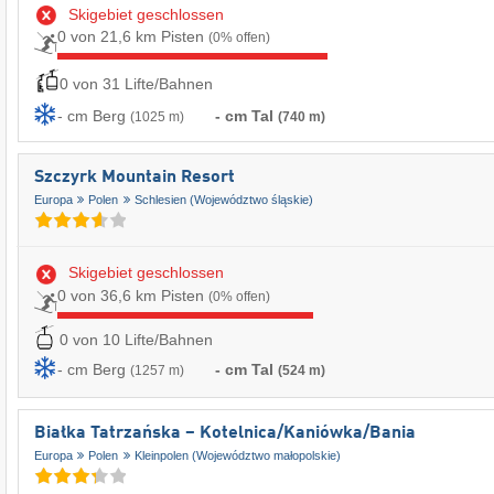
Skigebiet geschlossen
0 von 21,6 km Pisten
(0% offen)
0 von 31 Lifte/Bahnen
- cm Berg
- cm Tal
(1025 m)
(740 m)
Szczyrk Mountain Resort
Europa
Polen
Schlesien (Województwo śląskie)
Skigebiet geschlossen
0 von 36,6 km Pisten
(0% offen)
0 von 10 Lifte/Bahnen
- cm Berg
- cm Tal
(1257 m)
(524 m)
Białka Tatrzańska – Kotelnica/​Kaniówka/​Bania
Europa
Polen
Kleinpolen (Województwo małopolskie)