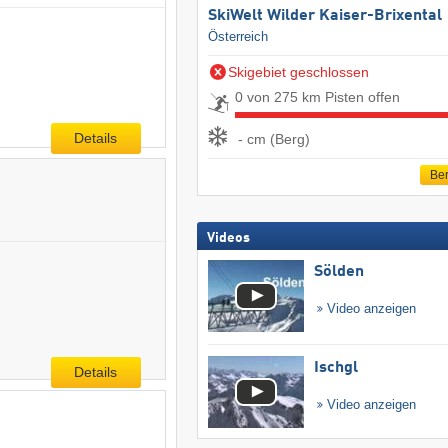
SkiWelt Wilder Kaiser-Brixental
Österreich
Skigebiet geschlossen
0 von 275 km Pisten offen
Details
- cm (Berg)
Ber
Videos
Sölden
Video anzeigen
Ischgl
Details
Video anzeigen