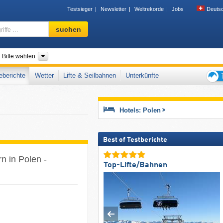
Testsieger
Newsletter
Weltrekorde
Jobs
Deuts
Skigebiet,
suchen
Region,
Begriffe
…
nder
Woiwodschaften, Landesteile, Tourismusregion, Gebirgszüge
Bitte wählen
berichte
Wetter
Lifte & Seilbahnen
Unterkünfte
Tipps
für
den
Hotels: Polen
Skiur
Best of Testberichte
n in Polen -
Top-Lifte/Bahnen