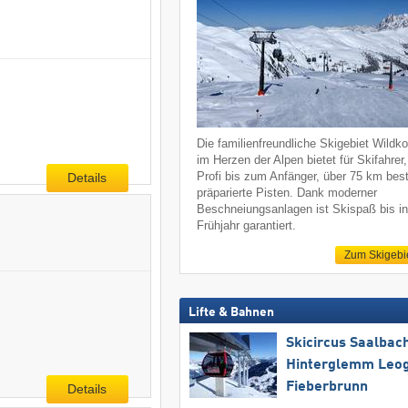
Die familienfreundliche Skigebiet Wildko
im Herzen der Alpen bietet für Skifahrer
Profi bis zum Anfänger, über 75 km bes
Details
präparierte Pisten. Dank moderner
Beschneiungsanlagen ist Skispaß bis i
Frühjahr garantiert.
Zum Skigebi
Lifte & Bahnen
Skicircus Saalbac
Hinterglemm Leo
Fieberbrunn
Details