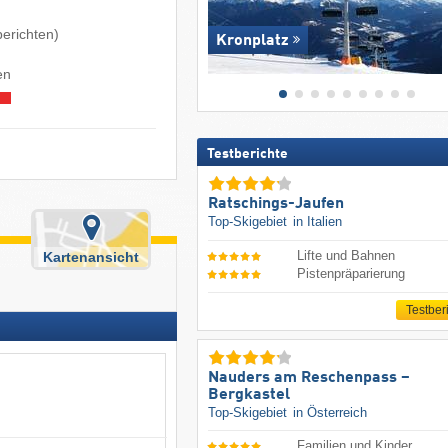
berichten)
Kronplatz
en
Testberichte
Ratschings-Jaufen
Top-Skigebiet
in Italien
Lifte und Bahnen
Kartenansicht
Pistenpräparierung
Testber
Nauders am Reschenpass –
Bergkastel
Top-Skigebiet
in Österreich
Familien und Kinder