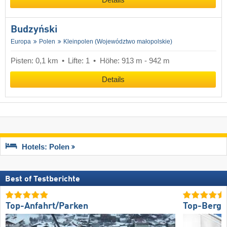
Details
Budzyński
Europa
Polen
Kleinpolen (Województwo małopolskie)
Pisten: 0,1 km
Lifte: 1
Höhe: 913 m - 942 m
Details
Hotels: Polen
Best of Testberichte
Top-Anfahrt/Parken
Top-Bergr