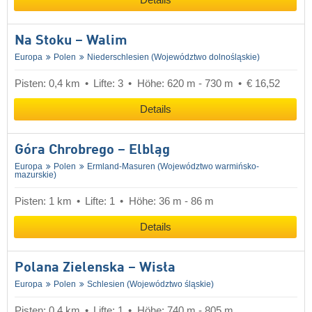
Details
Na Stoku – Walim
Europa
Polen
Niederschlesien (Województwo dolnośląskie)
Pisten: 0,4 km
Lifte: 3
Höhe: 620 m - 730 m
€ 16,52
Details
Góra Chrobrego – Elbląg
Europa
Polen
Ermland-Masuren (Województwo warmińsko-
mazurskie)
Pisten: 1 km
Lifte: 1
Höhe: 36 m - 86 m
Details
Polana Zielenska – Wisła
Europa
Polen
Schlesien (Województwo śląskie)
Pisten: 0,4 km
Lifte: 1
Höhe: 740 m - 805 m