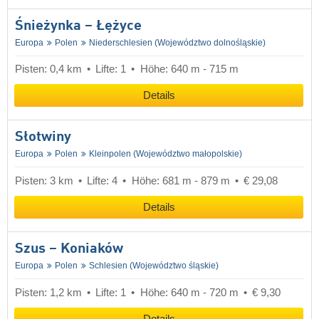
Śnieżynka – Łężyce
Europa
Polen
Niederschlesien (Województwo dolnośląskie)
Pisten: 0,4 km
Lifte: 1
Höhe: 640 m - 715 m
Details
Słotwiny
Europa
Polen
Kleinpolen (Województwo małopolskie)
Pisten: 3 km
Lifte: 4
Höhe: 681 m - 879 m
€ 29,08
Details
Szus – Koniaków
Europa
Polen
Schlesien (Województwo śląskie)
Pisten: 1,2 km
Lifte: 1
Höhe: 640 m - 720 m
€ 9,30