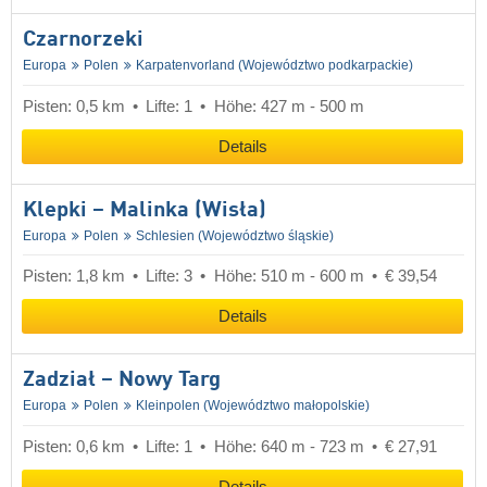
Czarnorzeki
Europa
Polen
Karpatenvorland (Województwo podkarpackie)
Pisten: 0,5 km
Lifte: 1
Höhe: 427 m - 500 m
Details
Klepki – Malinka (Wisła)
Europa
Polen
Schlesien (Województwo śląskie)
Pisten: 1,8 km
Lifte: 3
Höhe: 510 m - 600 m
€ 39,54
Details
Zadział – Nowy Targ
Europa
Polen
Kleinpolen (Województwo małopolskie)
Pisten: 0,6 km
Lifte: 1
Höhe: 640 m - 723 m
€ 27,91