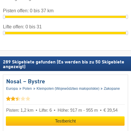
Pisten offen:
0
bis
37
km
Lifte offen:
0
bis
31
289
Skigebiete gefunden (Es werden bis zu 50 Skigebiete
angezeigt)
Nosal – Bystre
Europa
Polen
Kleinpolen (Województwo małopolskie)
Zakopane
Pisten: 1,2 km
Lifte: 6
Höhe: 917 m - 955 m
€ 39,54
Testbericht