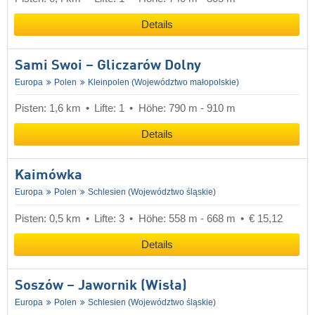
Details
Sami Swoi – Gliczarów Dolny
Europa
Polen
Kleinpolen (Województwo małopolskie)
Pisten: 1,6 km
Lifte: 1
Höhe: 790 m - 910 m
Details
Kaimówka
Europa
Polen
Schlesien (Województwo śląskie)
Pisten: 0,5 km
Lifte: 3
Höhe: 558 m - 668 m
€ 15,12
Details
Soszów – Jawornik (Wisła)
Europa
Polen
Schlesien (Województwo śląskie)