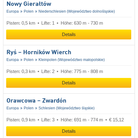
Nowy Gierałtów
Europa
Polen
Niederschlesien (Województwo dolnośląskie)
Pisten: 0,5 km
Lifte: 1
Höhe: 630 m - 730 m
Details
Ryś – Horników Wierch
Europa
Polen
Kleinpolen (Województwo małopolskie)
Pisten: 0,3 km
Lifte: 2
Höhe: 775 m - 808 m
Details
Orawcowa – Zwardón
Europa
Polen
Schlesien (Województwo śląskie)
Pisten: 0,9 km
Lifte: 3
Höhe: 691 m - 774 m
€ 15,12
Details