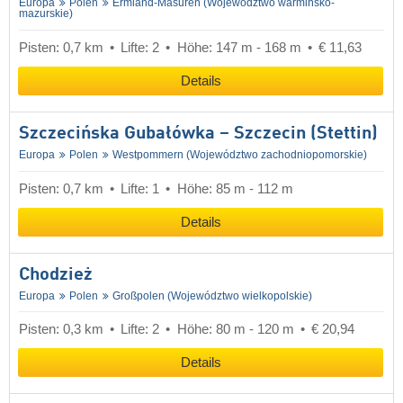
Europa
Polen
Ermland-Masuren (Województwo warmińsko-
mazurskie)
Pisten: 0,7 km
Lifte: 2
Höhe: 147 m - 168 m
€ 11,63
Details
Szczecińska Gubałówka – Szczecin (Stettin)
Europa
Polen
Westpommern (Województwo zachodniopomorskie)
Pisten: 0,7 km
Lifte: 1
Höhe: 85 m - 112 m
Details
Chodzież
Europa
Polen
Großpolen (Województwo wielkopolskie)
Pisten: 0,3 km
Lifte: 2
Höhe: 80 m - 120 m
€ 20,94
Details