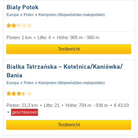
Bialy Potok
Europa
Polen
Kleinpolen (Województwo małopolskie)
Pisten: 1 km
Lifte: 4
Höhe: 905 m - 960 m
Testbericht
Białka Tatrzańska – Kotelnica/​Kaniówka/​
Bania
Europa
Polen
Kleinpolen (Województwo małopolskie)
Pisten: 21,3 km
Lifte: 21
Höhe: 704 m - 938 m
€ 43,03
geschlossen
Testbericht