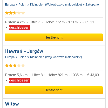
Europa
Polen
Kleinpolen (Województwo małopolskie)
Zakopane
Pisten: 4 km
Lifte: 7
Höhe: 772 m - 970 m
€ 65,13
geschlossen
Testbericht
Hawrań – Jurgów
Europa
Polen
Kleinpolen (Województwo małopolskie)
Pisten: 5,6 km
Lifte: 8
Höhe: 821 m - 1035 m
€ 43,03
geschlossen
Testbericht
Witów