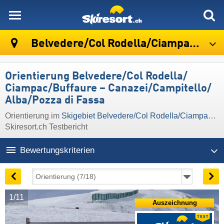
skiresort
Belvedere/​Col Rodella/​Ciampac/​Buffaure – Canazei/​Campitello/​Alba/​Pozza di Fassa
Orientierung Belvedere/​Col Rodella/​
Ciampac/​Buffaure – Canazei/​Campitello/​
Alba/​Pozza di Fassa
Orientierung im
Skigebiet Belvedere/​Col Rodella/​Ciampac/​Buffaure – Canazei/​Campitello/​Alba/​Pozza di Fassa
Skiresort.ch Testbericht
Bewertungskriterien
1/11
Auszeichnung