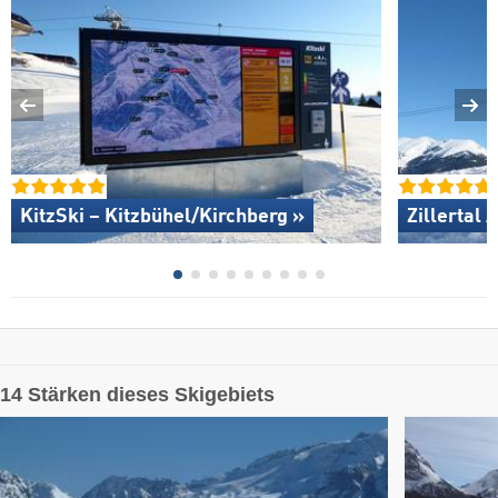
KitzSki – Kitzbühel/​Kirchberg »
Zillertal 
14 Stärken dieses Skigebiets