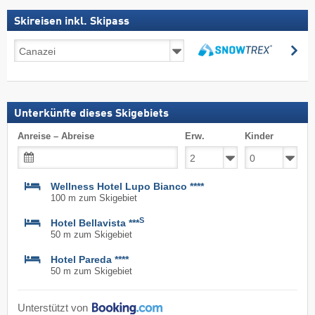
Skireisen inkl. Skipass
Skireisen
su
inkl.
suchen
Skipass
Unterkünfte dieses Skigebiets
Anreise – Abreise
Erw.
Kinder
Wellness Hotel Lupo Bianco ****
100 m zum Skigebiet
S
Hotel Bellavista ***
50 m zum Skigebiet
Hotel Pareda ****
50 m zum Skigebiet
Unterstützt von