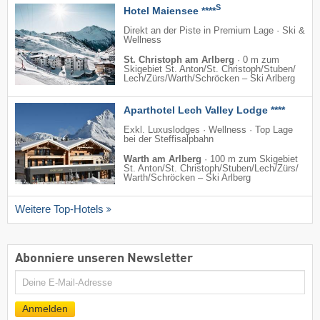
S
Hotel Maiensee ****
Direkt an der Piste in Premium Lage · Ski &
Wellness
St. Christoph am Arlberg
·
0 m zum
Skigebiet St. Anton/​St. Christoph/​Stuben/​
Lech/​Zürs/​Warth/​Schröcken – Ski Arlberg
Aparthotel Lech Valley Lodge ****
Exkl. Luxuslodges · Wellness · Top Lage
bei der Steffisalpbahn
Warth am Arlberg
·
100 m zum Skigebiet
St. Anton/​St. Christoph/​Stuben/​Lech/​Zürs/​
Warth/​Schröcken – Ski Arlberg
Weitere Top-Hotels
Abonniere unseren Newsletter
E-
Mail
Anmelden