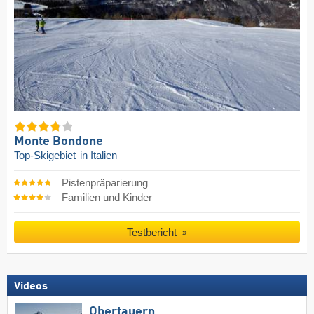
Monte Bondone
Top-Skigebiet
in Italien
Pistenpräparierung
Familien und Kinder
Testbericht
Videos
Obertauern