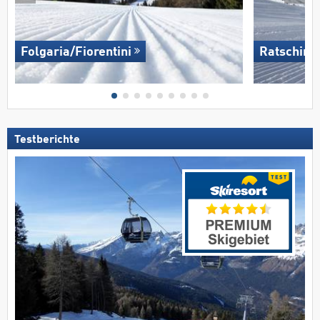
Folgaria/​Fiorentini
Ratsching
Testberichte