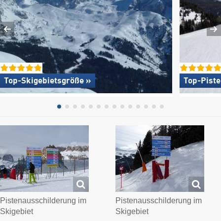
Top-Skigebietsgröße »
Top-Pist
Pistenausschilderung im
Pistenausschilderung im
Skigebiet
Skigebiet