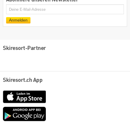
E-
Mail
Anmelden
Skiresort-Partner
Skiresort.ch App
App
Store
Google
play