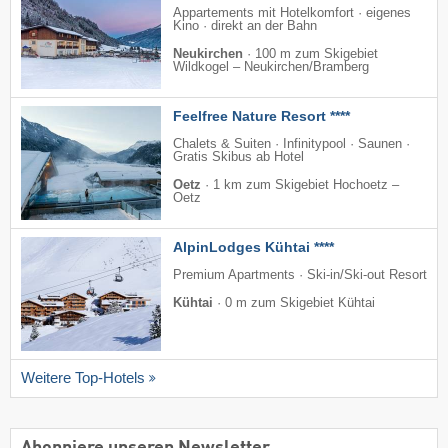
Appartements mit Hotelkomfort · eigenes
Kino · direkt an der Bahn
Neukirchen
·
100 m zum Skigebiet
Wildkogel – Neukirchen/​Bramberg
Feelfree Nature Resort ****
Chalets & Suiten · Infinitypool · Saunen ·
Gratis Skibus ab Hotel
Oetz
·
1 km zum Skigebiet Hochoetz –
Oetz
AlpinLodges Kühtai ****
Premium Apartments · Ski-in/Ski-out Resort
Kühtai
·
0 m zum Skigebiet Kühtai
Weitere Top-Hotels
Abonniere unseren Newsletter