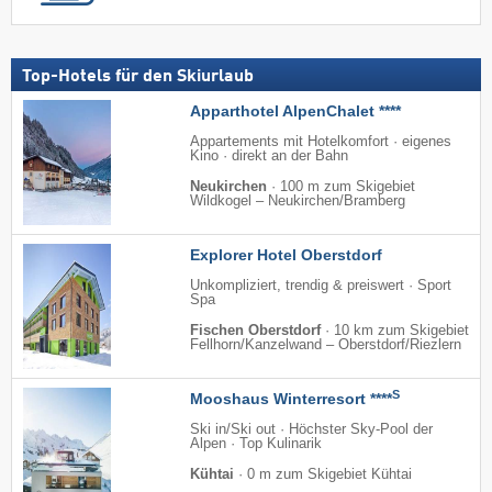
Top-Hotels für den Skiurlaub
Apparthotel AlpenChalet ****
Appartements mit Hotelkomfort · eigenes
Kino · direkt an der Bahn
Neukirchen
·
100 m zum Skigebiet
Wildkogel – Neukirchen/​Bramberg
Explorer Hotel Oberstdorf
Unkompliziert, trendig & preiswert · Sport
Spa
Fischen Oberstdorf
·
10 km zum Skigebiet
Fellhorn/​Kanzelwand – Oberstdorf/​Riezlern
S
Mooshaus Winterresort ****
Ski in/Ski out · Höchster Sky-Pool der
Alpen · Top Kulinarik
Kühtai
·
0 m zum Skigebiet Kühtai