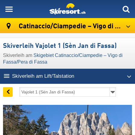
skiresort
Catinaccio/​Ciampedie – Vigo di Fassa/​Pera di Fassa
Skiverleih Vajolet 1 (Sèn Jan di Fassa)
Skiverleih am
Skigebiet Catinaccio/​Ciampedie – Vigo di
Fassa/​Pera di Fassa
Skiverleih am Lift/Talstation
1/3