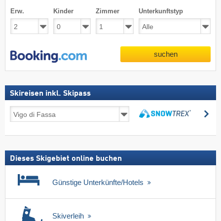
Erw.
Kinder
Zimmer
Unterkunftstyp
suchen
Skireisen inkl. Skipass
Skireisen
su
inkl.
suchen
Skipass
Dieses Skigebiet online buchen
Günstige Unterkünfte/Hotels
Skiverleih