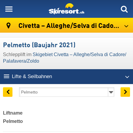
skiresort
Civetta – Alleghe/​Selva di Cadore/​Palafavera/​Zoldo
Pelmetto (Baujahr 2021)
Schlepplift im
Skigebiet Civetta – Alleghe/​Selva di Cadore/​
Palafavera/​Zoldo
Lifte & Seilbahnen
Liftname
Pelmetto