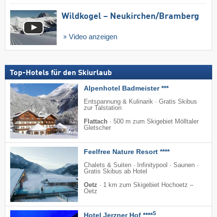
Wildkogel – Neukirchen/​Bramberg
Video anzeigen
Top-Hotels für den Skiurlaub
Alpenhotel Badmeister ***
Entspannung & Kulinarik · Gratis Skibus
zur Talstation
Flattach
·
500 m zum Skigebiet Mölltaler
Gletscher
Feelfree Nature Resort ****
Chalets & Suiten · Infinitypool · Saunen ·
Gratis Skibus ab Hotel
Oetz
·
1 km zum Skigebiet Hochoetz –
Oetz
S
Hotel Jerzner Hof ****