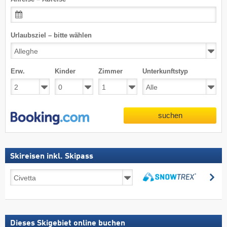
Urlaubsziel – bitte wählen
Erw.
Kinder
Zimmer
Unterkunftstyp
suchen
Skireisen inkl. Skipass
Skireisen
su
inkl.
suchen
Skipass
Dieses Skigebiet online buchen