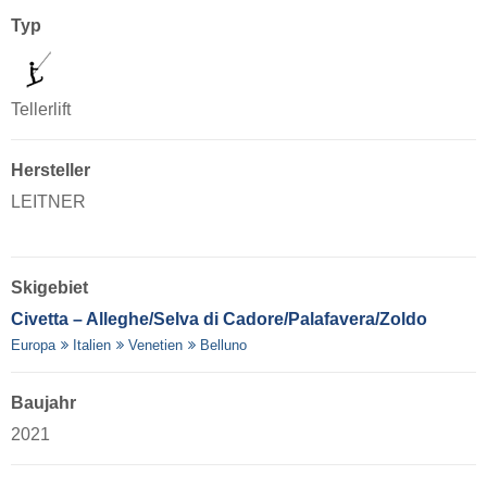
Typ
Tellerlift
Hersteller
LEITNER
Skigebiet
Civetta – Alleghe/​Selva di Cadore/​Palafavera/​Zoldo
Europa
Italien
Venetien
Belluno
Baujahr
2021