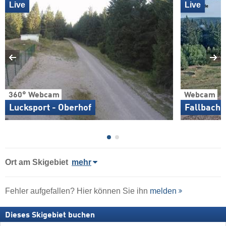
Live
Live
360° Webcam
Webcam
Lucksport - Oberhof
Fallbachh
Ort
am Skigebiet
mehr
Fehler aufgefallen? Hier können Sie ihn
melden
Dieses Skigebiet buchen