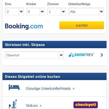
Erw.
Kinder
Zimmer
Unterkunftstyp
suchen
Skireisen inkl. Skipass
Skireisen
su
inkl.
suchen
Skipass
Dieses Skigebiet online buchen
Günstige Unterkünfte/Hotels
Skikurs