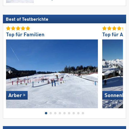
Best of Testberichte
Top für Familien
Top für An
Arber
Sonnenkop