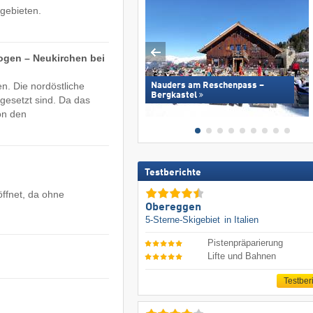
igebieten.
ogen – Neukirchen bei
n. Die nordöstliche
Nauders am Reschenpass –
Bergkastel
gesetzt sind. Da das
on den
Testberichte
öffnet, da ohne
Obereggen
5-Sterne-Skigebiet
in Italien
Pistenpräparierung
Lifte und Bahnen
Testber