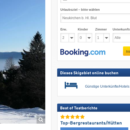
Urlaubsziel – bitte wählen
Erw.
Kinder
Zimmer
Unterkunft
su
Dieses Skigebiet online buchen
Günstige Unterkünfte/Hotel
Best of Testberichte
Top-Bergrestaurants/Hütten