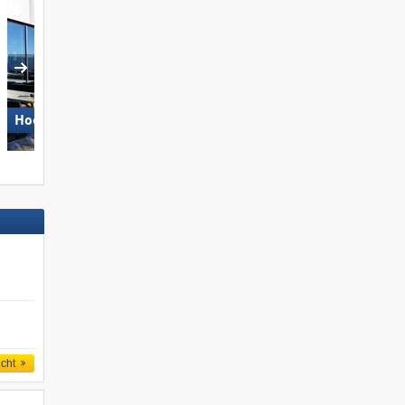
Hochzillertal
Biberwier – Marienberg
icht