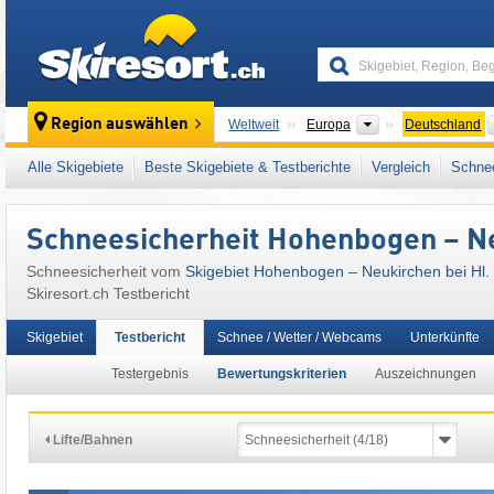
skiresort
Kontinente
Region auswählen
Weltweit
Europa
Deutschland
Kontinente
Weltweit
Europa
Deutschland
Alle Skigebiete
Beste Skigebiete & Testberichte
Vergleich
Schnee
Dieses Skigebiet liegt auch in:
Cham
,
Oberp
Mitteleuropa
,
Europäische Union
Schneesicherheit Hohenbogen – Ne
Schneesicherheit vom
Skigebiet Hohenbogen – Neukirchen bei Hl. 
Skiresort.ch Testbericht
Skigebiet
Testbericht
Schnee / Wetter / Webcams
Unterkünfte
Testergebnis
Bewertungskriterien
Auszeichnungen
Lifte/Bahnen