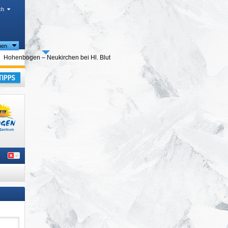
ch
nen
ourismusregionen
Hohenbogen – Neukirchen bei Hl. Blut
musregionen
nbogen – Neukirchen bei Hl. Blut
opa
,
laub