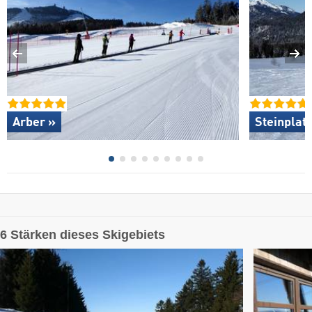
Arber »
Steinplat
6 Stärken dieses Skigebiets