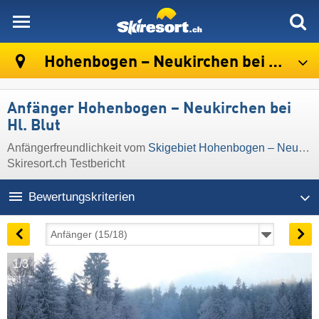
skiresort
Hohenbogen – Neukirchen bei Hl. Blut
Anfänger Hohenbogen – Neukirchen bei
Hl. Blut
Anfängerfreundlichkeit vom
Skigebiet Hohenbogen – Neukirchen bei Hl. Blut
Skiresort.ch Testbericht
Bewertungskriterien
1/3