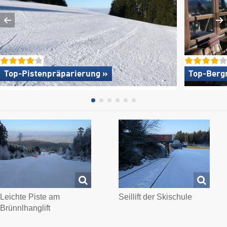
Top-Pistenpräparierung »
Top-Berg
Leichte Piste am
Seillift der Skischule
Brünnlhanglift