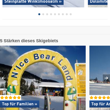
Steinplatte Winklmoosalm »
Dolomites
5 Stärken dieses Skigebiets
Top für Familien »
Top für A