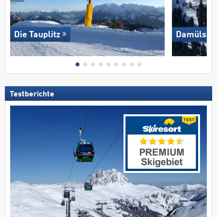
Die Tauplitz
Damüls M
Testberichte