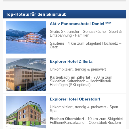
Top-Hotels für den Skiurlaub
Aktiv Panoramahotel Daniel ****
Gratis-Skitransfer · Genussküche · Sport &
Entspannung · Familien
Sautens
·
4 km zum Skigebiet Hochoetz –
Oetz
Explorer Hotel Zillertal
Unkompliziert, trendig & preiswert
Kaltenbach im Zillertal
·
700 m zum
Skigebiet Kaltenbach – Hochzillertal/​
Hochfügen (SKi-optimal)
Explorer Hotel Oberstdorf
Unkompliziert, trendig & preiswert · Sport
Spa
Fischen Oberstdorf
·
10 km zum Skigebiet
Fellhorn/​Kanzelwand – Oberstdorf/​Riezlern