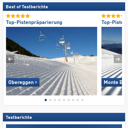
Best of Testberichte
Top-Pistenpräparierung
Top-Pisten
Obereggen
Monte Bo
Testberichte