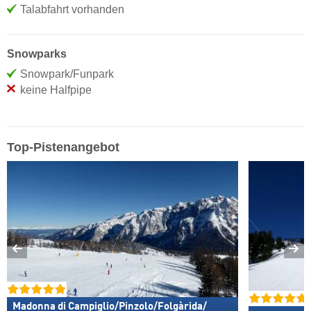
Talabfahrt vorhanden
Snowparks
Snowpark/Funpark
keine Halfpipe
Top-Pistenangebot
Madonna di Campiglio/​Pinzolo/​Folgàrida/​