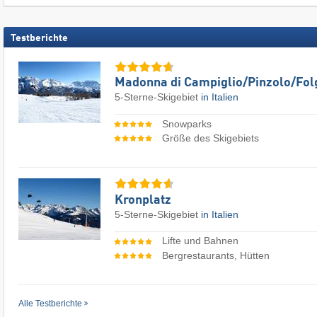
Testberichte
Madonna di Campiglio/​Pinzolo/​Fol
5-Sterne-Skigebiet
in Italien
Snowparks
Größe des Skigebiets
Kronplatz
5-Sterne-Skigebiet
in Italien
Lifte und Bahnen
Bergrestaurants, Hütten
Alle Testberichte