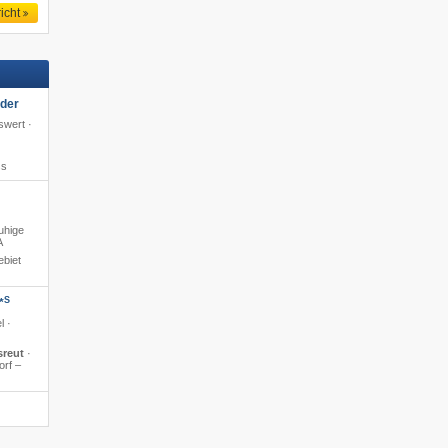
icht
oder
swert ·
ss
ruhige
A
ebiet
S
*
l ·
sreut
·
orf –