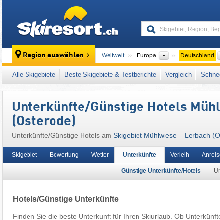
skiresort
Kontinente
Region auswählen
Weltweit
Europa
Deutschland
Dieses Skigebiet liegt auch in:
Osterode am
Alle Skigebiete
Beste Skigebiete & Testberichte
Vergleich
Schnee
Unterkünfte/Günstige Hotels Müh
(Osterode)
Unterkünfte/Günstige Hotels am
Skigebiet Mühlwiese – Lerbach (O
Skigebiet
Bewertung
Wetter
Unterkünfte
Verleih
Anreis
Günstige Unterkünfte/Hotels
Un
Hotels/Günstige Unterkünfte
Finden Sie die beste Unterkunft für Ihren Skiurlaub. Ob Unterkünft