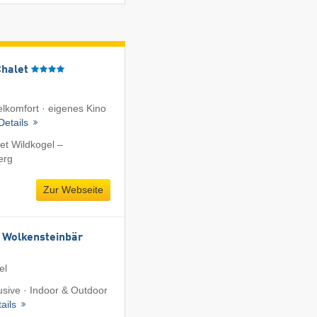
Chalet
lkomfort · eigenes Kino
Details
et Wildkogel –
erg
Zur Webseite
 Wolkensteinbär
el
lusive · Indoor & Outdoor
tails