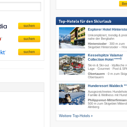
Ber
Top-Hotels für den Skiurlaub
Explorer Hotel Hinterst
Unkompliziert, trendig & prei
nahe der Bergbahn
Hinterstoder
·
300 m zum
Skigebiet Hinterstoder – Hö
Kesselspitze Valamar
S
Collection Hotel ****
Ski-in & Ski-out · Idyllische 
Lage · Gourmet · Pool & SP
Obertauern
·
0 m zum Skig
Obertauern
Hunderesort Waldeck **
Ausgezeichnetes Hundehote
Familie & Wellness mit Hund
Philippsreut-Mitterfirmian
500 m zum Skigebiet Mitterd
Almberg
Weitere Top-Hotels