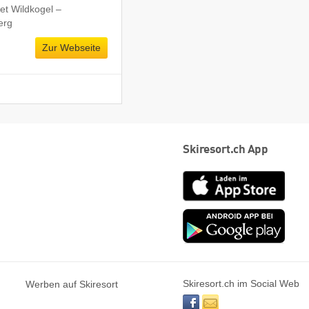
et Wildkogel –
erg
Zur Webseite
Skiresort.ch App
App
Store
Goog
play
Skiresort.ch im Social Web
Werben auf Skiresort
facebook
newsletter