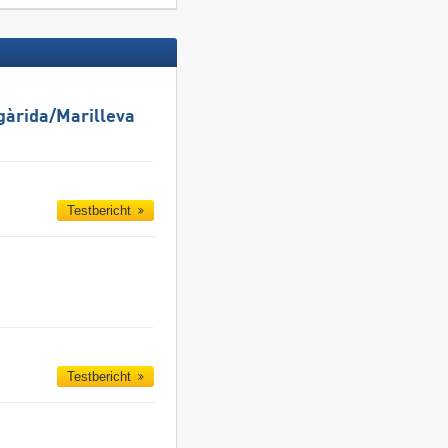
gàrida/​Marilleva
Testbericht
Testbericht