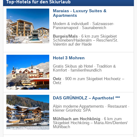
Top-Hotels für den Skiurlaub
Maraias - Luxury Suites &
Apartments
Modern & individuell · Salzwasser-
Panoramapool · Saunabereich
Burgeis/Mals
·
6 km zum Skigebiet
Schöneben/​Haideralm – Reschen/​St.
Valentin auf der Haide
Hotel 3 Mohren
Gratis Skibus ab Hotel · Tradition &
Komfort · familienfreundlich
Oetz
·
900 m zum Skigebiet Hochoetz –
Oetz
DAS GRÜNHOLZ – Aparthotel ***
Alpin moderne Appartements · Restaurant ·
kleiner Grünholz SPA
Mühlbach am Hochkönig
·
6 km zum
Skigebiet Hochkönig – Maria Alm/​Dienten/​
Mühlbach