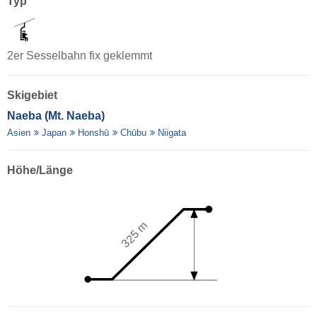
Typ
2er Sesselbahn fix geklemmt
Skigebiet
Naeba (Mt. Naeba)
Asien
Japan
Honshū
Chūbu
Niigata
Höhe/Länge
325 m