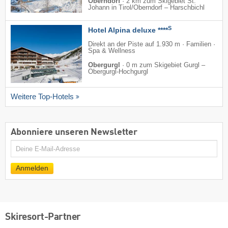
Oberndorf
·
2 km zum Skigebiet St.
Johann in Tirol/​Oberndorf – Harschbichl
S
Hotel Alpina deluxe ****
Direkt an der Piste auf 1.930 m · Familien ·
Spa & Wellness
Obergurgl
·
0 m zum Skigebiet Gurgl –
Obergurgl-Hochgurgl
Weitere Top-Hotels
Abonniere unseren Newsletter
E-
Mail
Anmelden
Skiresort-Partner