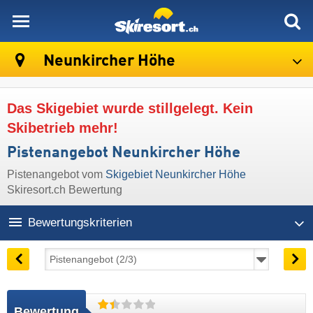
skiresort
Neunkircher Höhe
Das Skigebiet wurde stillgelegt. Kein
Skibetrieb mehr!
Pistenangebot Neunkircher Höhe
Pistenangebot vom
Skigebiet Neunkircher Höhe
Skiresort.ch Bewertung
Bewertungskriterien
Bewertung