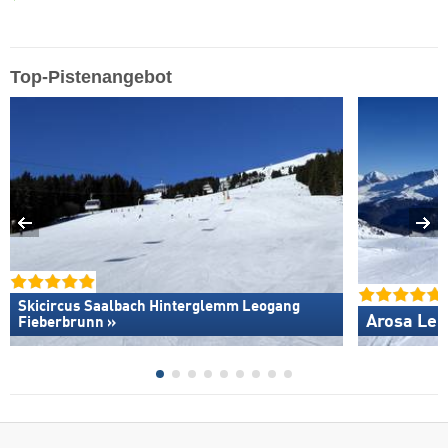
Top-Pistenangebot
Skicircus Saalbach Hinterglemm Leogang
Arosa Len
Fieberbrunn »