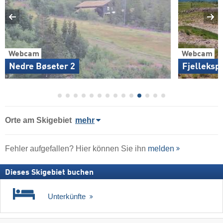
Webcam
Webcam
Nedre Bøseter 2
Fjelleksp
Orte am Skigebiet
mehr
Fehler aufgefallen? Hier können Sie ihn
melden
Dieses Skigebiet buchen
Unterkünfte