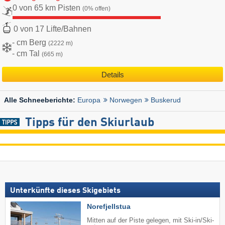
0 von 65 km Pisten
(0% offen)
0 von 17 Lifte/Bahnen
- cm Berg
(2222 m)
- cm Tal
(665 m)
Details
Europa
Norwegen
Buskerud
Alle Schneeberichte:
Tipps für den Skiurlaub
Unterkünfte dieses Skigebiets
Norefjellstua
Mitten auf der Piste gelegen, mit Ski-in/Ski-