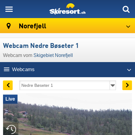
skiresort
Norefjell
Webcam Nedre Bøseter 1
Webcam vom
Skigebiet Norefjell
Webcams
Live