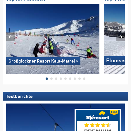
Flumserb
Großglockner Resort Kals-Matrei
Testberichte