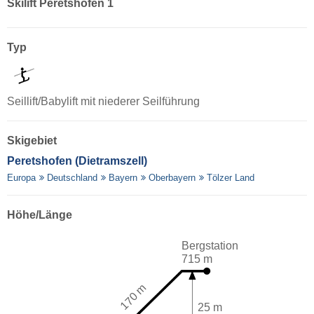
Skilift Peretshofen 1
Typ
Seillift/Babylift mit niederer Seilführung
Skigebiet
Peretshofen (Dietramszell)
Europa
Deutschland
Bayern
Oberbayern
Tölzer Land
Höhe/Länge
Bergstation
715 m
170 m
25 m