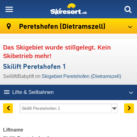
skiresort
Peretshofen (Dietramszell)
Das Skigebiet wurde stillgelegt. Kein
Skibetrieb mehr!
Skilift Peretshofen 1
Seillift/Babylift im
Skigebiet Peretshofen (Dietramszell)
Lifte & Seilbahnen
Liftname