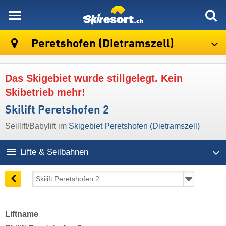
skiresort
Peretshofen (Dietramszell)
Das Skigebiet wurde stillgelegt. Kein
Skibetrieb mehr!
Skilift Peretshofen 2
Seillift/Babylift im
Skigebiet Peretshofen (Dietramszell)
Lifte & Seilbahnen
Liftname