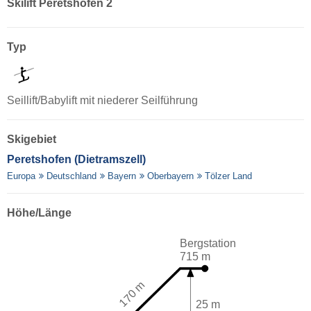
Skilift Peretshofen 2
Typ
Seillift/Babylift mit niederer Seilführung
Skigebiet
Peretshofen (Dietramszell)
Europa
Deutschland
Bayern
Oberbayern
Tölzer Land
Höhe/Länge
Bergstation
715 m
170 m
25 m