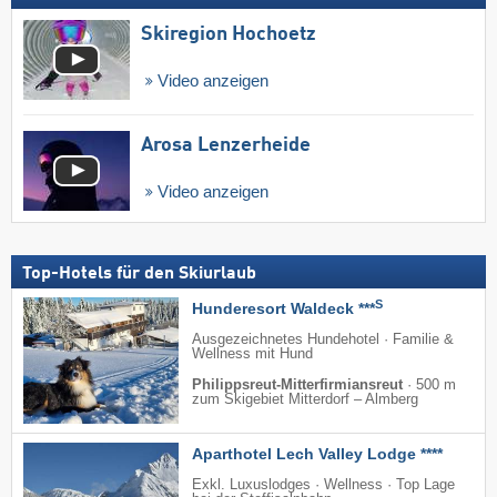
Skiregion Hochoetz
Video anzeigen
Arosa Lenzerheide
Video anzeigen
Top-Hotels für den Skiurlaub
S
Hunderesort Waldeck ***
Ausgezeichnetes Hundehotel · Familie &
Wellness mit Hund
Philippsreut-Mitterfirmiansreut
·
500 m
zum Skigebiet Mitterdorf – Almberg
Aparthotel Lech Valley Lodge ****
Exkl. Luxuslodges · Wellness · Top Lage