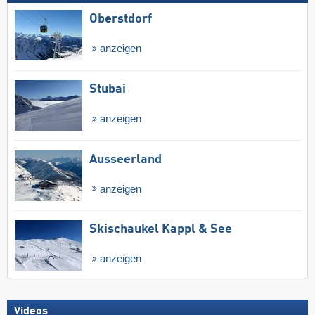
Oberstdorf
anzeigen
Stubai
anzeigen
Ausseerland
anzeigen
Skischaukel Kappl & See
anzeigen
Videos