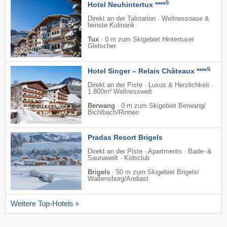
S
Hotel Neuhintertux ****
Direkt an der Talstation · Wellnessoase &
feinste Kulinarik
Tux
·
0 m zum Skigebiet Hintertuxer
Gletscher
S
Hotel Singer – Relais Châteaux ****
Direkt an der Piste · Luxus & Herzlichkeit ·
1.800m² Wellnesswelt
Berwang
·
0 m zum Skigebiet Berwang/​
Bichlbach/​Rinnen
Pradas Resort Brigels
Direkt an der Piste · Apartments · Bade- &
Saunawelt · Kidsclub
Brigels
·
50 m zum Skigebiet Brigels/​
Waltensburg/​Andiast
Weitere Top-Hotels