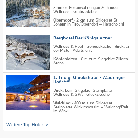
Zimmer, Ferienwohnungen & -häuser ·
Wellness · Gratis Skibus
Oberndorf
·
2 km zum Skigebiet St.
Johann in Tirol/​Oberndorf – Harschbichl
Berghotel Der Königsleitner
Wellness & Pool · Genussküche · direkt an
der Piste · Adults only
Königsleiten
·
0 m zum Skigebiet Zillertal
Arena
1. Tiroler Glückshotel • Waidringer
S
Hof ****
Direkt beim Skigebiet Steinplatte ·
Wellness & SPA · Glücksküche
Waidring
·
400 m zum Skigebiet
Steinplatte Winklmoosalm – Waidring/​Reit
im Winkl
Weitere Top-Hotels