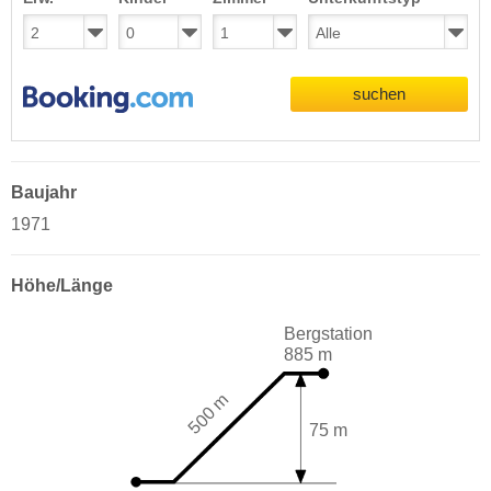
suchen
Baujahr
1971
Höhe/Länge
Bergstation
885 m
500 m
75 m