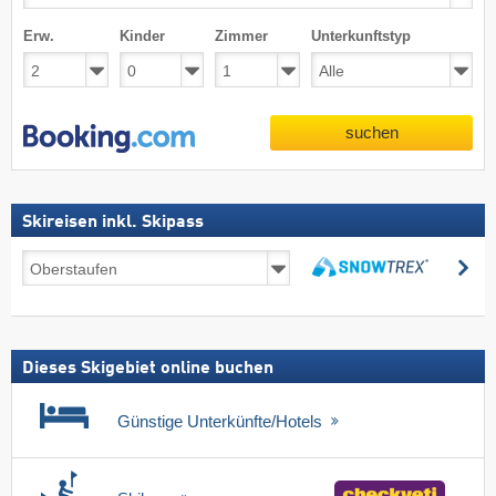
Erw.
Kinder
Zimmer
Unterkunftstyp
suchen
Skireisen inkl. Skipass
Skireisen
su
inkl.
suchen
Skipass
Dieses Skigebiet online buchen
Günstige Unterkünfte/Hotels