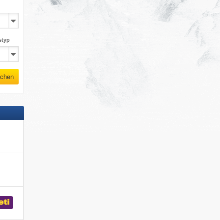
styp
chen