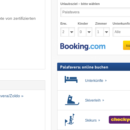
Urlaubsziel – bitte wählen
 von zertifizierten
Erw.
Kinder
Zimmer
Unterkunft
su
Palafavera: online buchen
Unterkünfte
avera/​Zoldo »
Skiverleih
Skikurs