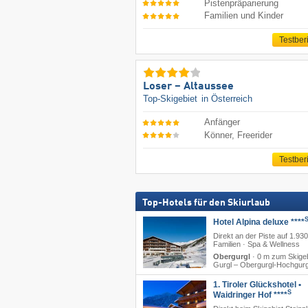
Pistenpräparierung
Familien und Kinder
Testber
Loser – Altaussee
Top-Skigebiet
in Österreich
Anfänger
Könner, Freerider
Testber
Top-Hotels für den Skiurlaub
Hotel Alpina deluxe ****
Direkt an der Piste auf 1.930
Familien · Spa & Wellness
Obergurgl
·
0 m zum Skigeb
Gurgl – Obergurgl-Hochgurg
1. Tiroler Glückshotel •
S
Waidringer Hof ****