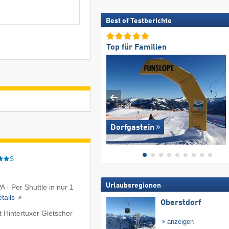
Best of Testberichte
Top für Familien
Dorfgastein
S
Urlaubsregionen
 · Per Shuttle in nur 1
tails
Oberstdorf
 Hintertuxer Gletscher
anzeigen