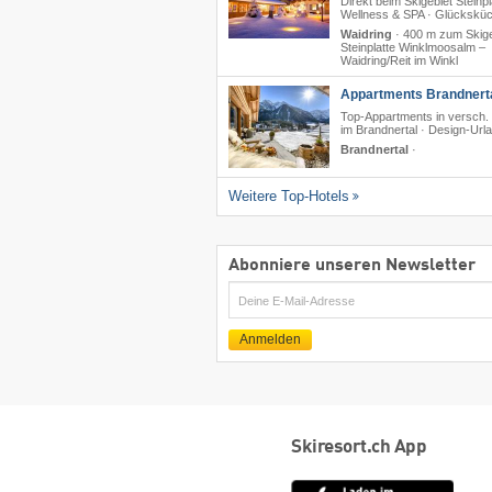
Direkt beim Skigebiet Steinpl
Wellness & SPA · Glückskü
Waidring
·
400 m zum Skige
Steinplatte Winklmoosalm –
Waidring/​Reit im Winkl
Appartments Brandnert
Top-Appartments in versch.
im Brandnertal · Design-Url
Brandnertal
·
Weitere Top-Hotels
Abonniere unseren Newsletter
E-
Mail
Anmelden
Skiresort.ch App
App