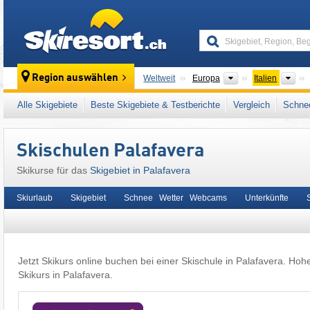
skiresort
Kontinente
Län
Region auswählen
Weltweit
Europa
Italien
Dieser Ort liegt auch in:
Dolomiten
,
Nordosti
Alle Skigebiete
Beste Skigebiete & Testberichte
Vergleich
Schnee
Europäische Union
Skischulen Palafavera
Skikurse für das
Skigebiet in Palafavera
Skiurlaub
Skigebiet
Schnee Wetter Webcams
Unterkünfte
Jetzt Skikurs online buchen bei einer Skischule in Palafavera. Hoh
Skikurs in Palafavera.