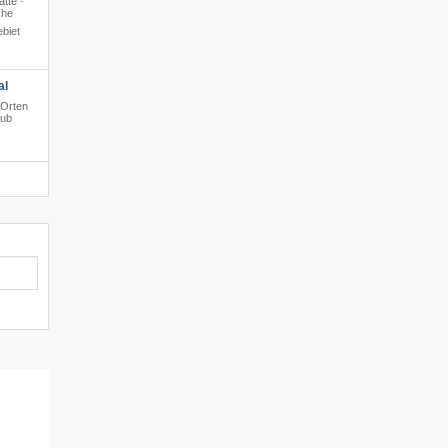
atte ·
che
biet
al
 Orten
aub