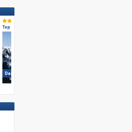
Top für Könner/Freerider
Top-Unterkunftsangebot
Damüls Mellau
Obertauern