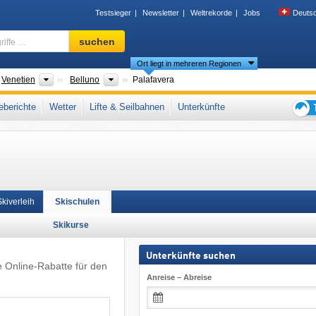
Testsieger
Newsletter
Weltrekorde
Jobs
Deuts
Skigebiet,
suchen
Region,
Ort liegt in mehreren Regionen
Begriffe
…
der
Regionen
Provinzen
Venetien
Belluno
Palafavera
talien
,
Südliche Ostalpen
,
Italienische Alpen
,
Norditalien
,
Südeuropa
,
Ostalpen
,
berichte
Wetter
Lifte & Seilbahnen
Unterkünfte
Tipps
für
den
Skiur
Skiverleih
Skischulen
Skikurse
Unterkünfte suchen
e Online-Rabatte für den
Anreise – Abreise