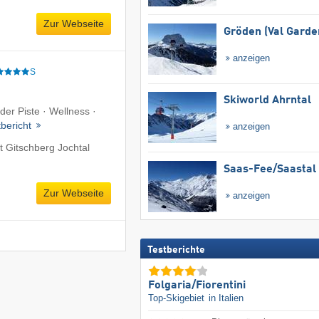
Zur Webseite
Gröden (Val Garde
anzeigen
S
Skiworld Ahrntal
der Piste · Wellness ·
tbericht
anzeigen
 Gitschberg Jochtal
Saas-Fee/​Saastal
Zur Webseite
anzeigen
Testberichte
Folgaria/​Fiorentini
Top-Skigebiet
in Italien