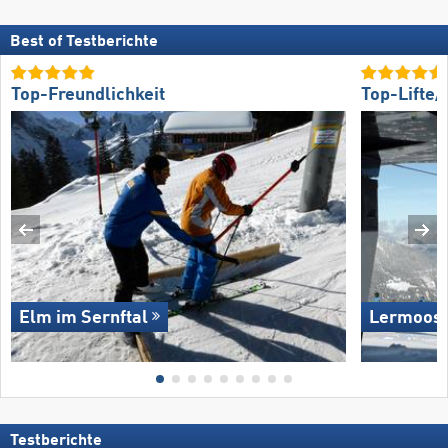
Best of Testberichte
Top-Freundlichkeit
Top-Lifte
Elm im Sernftal
Lermoos 
Testberichte