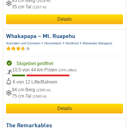
45 cm Berg
(1629 m)
35 cm Tal
(1167 m)
Details
Whakapapa – Mt. Ruapehu
Australien und Ozeanien
Neuseeland
Nordinsel
Manawatu-Wanganui
Skigebiet geöffnet
10,5 von 44 km Pisten
(24% offen)
6 von 12 Lifte/Bahnen
94 cm Berg
(2300 m)
75 cm Tal
(1580 m)
Details
The Remarkables