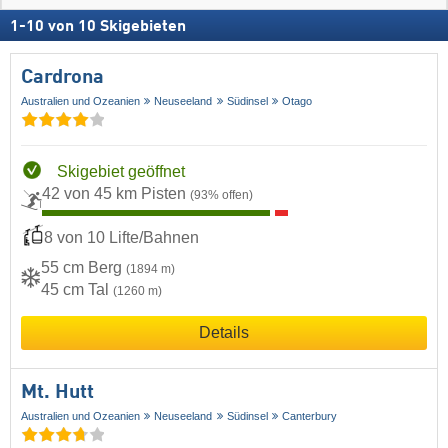
1
-
10
von
10
Skigebieten
Cardrona
Australien und Ozeanien
Neuseeland
Südinsel
Otago
Skigebiet geöffnet
42 von 45 km Pisten
(93% offen)
8 von 10 Lifte/Bahnen
55 cm Berg
(1894 m)
45 cm Tal
(1260 m)
Details
Mt. Hutt
Australien und Ozeanien
Neuseeland
Südinsel
Canterbury