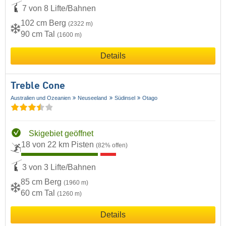
7 von 8 Lifte/Bahnen
102 cm Berg
(2322 m)
90 cm Tal
(1600 m)
Details
Treble Cone
Australien und Ozeanien
Neuseeland
Südinsel
Otago
Skigebiet geöffnet
18 von 22 km Pisten
(82% offen)
3 von 3 Lifte/Bahnen
85 cm Berg
(1960 m)
60 cm Tal
(1260 m)
Details