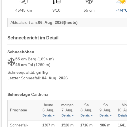
45/45
km
9/10
55 cm
-4/4°
Aktualisiert am:
06. Aug. 2026
(heute)
Schneebericht im Detail
Schneehöhen
55 cm
Berg (1894 m)
45 cm
Tal (1260 m)
Schneequalität:
griffig
Letzter Schneefall:
04. Aug. 2026
Schneelage
Cardrona
heute
morgen
Sa
So
Mo
Prognose
6. Aug.
7. Aug.
8. Aug.
9. Aug.
10. A
Details »
Details »
Details »
Details »
Detail
Schneefall-
1307 m
1520 m
1716 m
986 m
1641