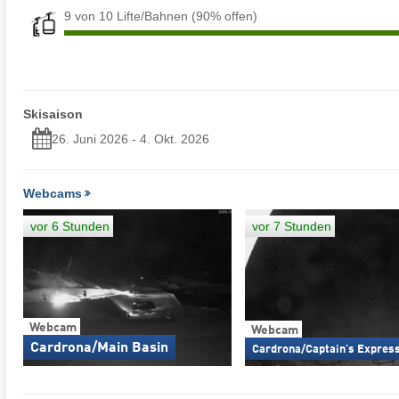
9 von 10 Lifte/Bahnen
(90% offen)
Skisaison
26. Juni 2026 - 4. Okt. 2026
Webcams
vor 6 Stunden
vor 7 Stunden
Webcam
Webcam
Cardrona/Main Basin
Cardrona/Captain's Expres