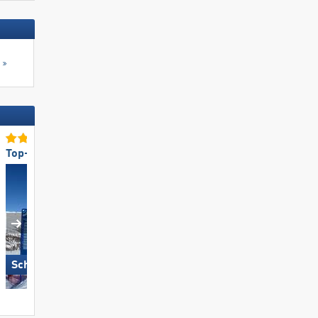
s
Top-Snowparkangebot
Top-Pistenpräparierung
Schöneben-Haideralm
Gitschberg Jochtal