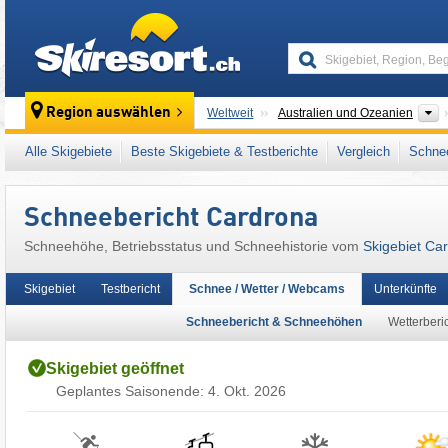
skiresort
K
Region auswählen
Weltweit
Australien und Ozeanien
Dieses Skigebiet liegt auch in:
Neuseeländi
Alle Skigebiete
Beste Skigebiete & Testberichte
Vergleich
Schnee
Schneebericht Cardrona
Schneehöhe, Betriebsstatus und Schneehistorie vom
Skigebiet Ca
Skigebiet
Testbericht
Schnee / Wetter / Webcams
Unterkünfte
Schneebericht & Schneehöhen
Wetterberi
Skigebiet geöffnet
Geplantes Saisonende:
4. Okt. 2026