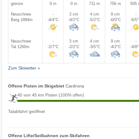
grenze
0 m
0 m
711 m
756 m
505
Neuschnee
-
3 cm
4 cm
9 cm
-
Berg 1894m
-4/4°C
-4/2°C
-5/2°C
-6/0°C
-6/5
Neuschnee
-
3 cm
4 cm
9 cm
-
Tal 1260m
-2/7°C
-2/2°C
-3/5°C
-4/2°C
-4/8
Zum Skiwetter »
Offene Pisten im Skigebiet
Cardrona
45 von 45 km Pisten
(100% offen)
Talabfahrt geöffnet
Offene Lifte/Seilbahnen zum Skifahren