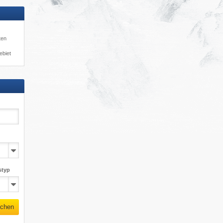
ten
ebiet
styp
chen