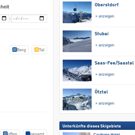
Oberstdorf
heit
anzeigen
-
Stubai
anzeigen
Berg
Tal
Saas-Fee/​Saastal
anzeigen
Ötztal
anzeigen
Unterkünfte dieses Skigebiets
offen
gesamt
Cardrona Hotel