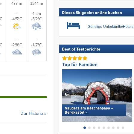
 m
477 m
1344 m
Dieses Skigebiet online buchen
-
4 cm
°C
-4/5°C
-3/2°C
Günstige Unterkünfte/Hotel
-
-
°C
-2/8°C
-1/7°C
Best of Testberichte
Top für Familien
Nauders am Reschenpass –
Bergkastel
Zur Historie »