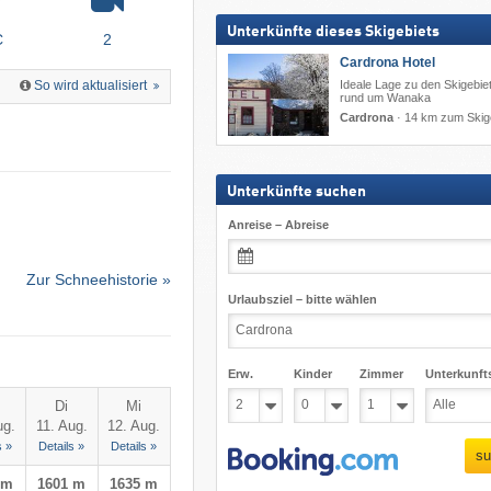
Unterkünfte dieses Skigebiets
C
2
Cardrona Hotel
Ideale Lage zu den Skigebie
So wird aktualisiert
rund um Wanaka
Cardrona
·
14 km zum Skig
Unterkünfte suchen
Anreise – Abreise
Zur Schneehistorie »
Urlaubsziel – bitte wählen
Erw.
Kinder
Zimmer
Unterkunft
Di
Mi
ug.
11. Aug.
12. Aug.
s »
Details »
Details »
su
 m
1601 m
1635 m