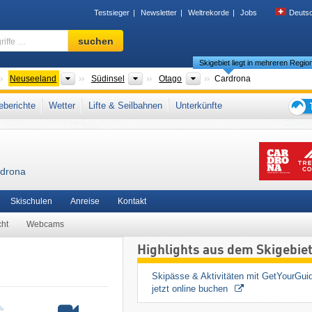
Testsieger
Newsletter
Weltrekorde
Jobs
Deuts
Skigebiet,
suchen
Region,
Skigebiet liegt in mehreren Regio
Begriffe
…
ontinente
Länder
Inseln
Regionen
Neuseeland
Südinsel
Otago
Cardrona
sche Alpen
berichte
Wetter
Lifte & Seilbahnen
Unterkünfte
Tipps
für
den
Skiur
rdrona
Skischulen
Anreise
Kontakt
cht
Webcams
Highlights aus dem Skigebie
Skipässe & Aktivitäten mit GetYourGuid
jetzt online buchen 