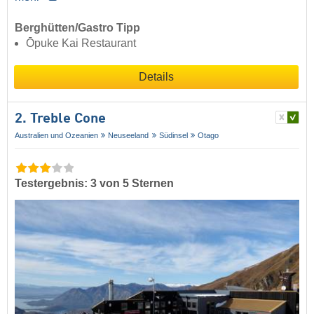
Berghütten/Gastro Tipp
Ōpuke Kai Restaurant
Details
2. Treble Cone
Australien und Ozeanien
Neuseeland
Südinsel
Otago
Testergebnis: 3 von 5 Sternen