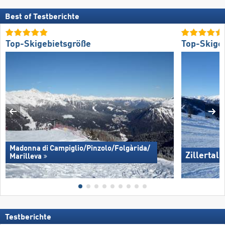
Best of Testberichte
Top-Skigebietsgröße
Top-Skige
Madonna di Campiglio/​Pinzolo/​Folgàrida/​
Zillertal
Marilleva
Testberichte